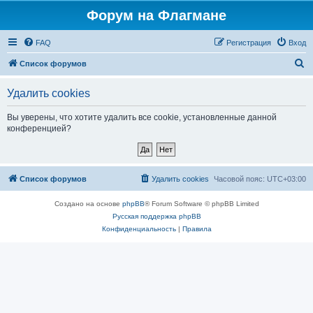
Форум на Флагмане
FAQ
Регистрация
Вход
П
Список форумов
о
Удалить cookies
и
с
Вы уверены, что хотите удалить все cookie, установленные данной
конференцией?
к
Список форумов
Удалить cookies
Часовой пояс:
UTC+03:00
Создано на основе
phpBB
® Forum Software © phpBB Limited
Русская поддержка phpBB
Конфиденциальность
|
Правила