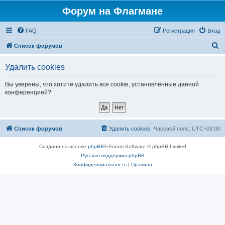
Форум на Флагмане
FAQ
Регистрация
Вход
П
Список форумов
о
Удалить cookies
и
с
Вы уверены, что хотите удалить все cookie, установленные данной
конференцией?
к
Список форумов
Удалить cookies
Часовой пояс:
UTC+03:00
Создано на основе
phpBB
® Forum Software © phpBB Limited
Русская поддержка phpBB
Конфиденциальность
|
Правила