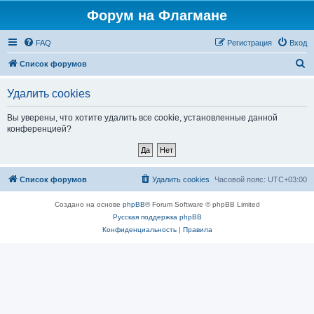
Форум на Флагмане
FAQ
Регистрация
Вход
П
Список форумов
о
Удалить cookies
и
с
Вы уверены, что хотите удалить все cookie, установленные данной
конференцией?
к
Список форумов
Удалить cookies
Часовой пояс:
UTC+03:00
Создано на основе
phpBB
® Forum Software © phpBB Limited
Русская поддержка phpBB
Конфиденциальность
|
Правила