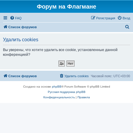
Форум на Флагмане
FAQ
Регистрация
Вход
П
Список форумов
о
Удалить cookies
и
с
Вы уверены, что хотите удалить все cookie, установленные данной
конференцией?
к
Список форумов
Удалить cookies
Часовой пояс:
UTC+03:00
Создано на основе
phpBB
® Forum Software © phpBB Limited
Русская поддержка phpBB
Конфиденциальность
|
Правила