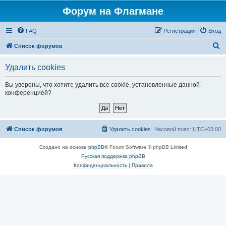
Форум на Флагмане
FAQ
Регистрация
Вход
П
Список форумов
о
Удалить cookies
и
с
Вы уверены, что хотите удалить все cookie, установленные данной
конференцией?
к
Список форумов
Удалить cookies
Часовой пояс:
UTC+03:00
Создано на основе
phpBB
® Forum Software © phpBB Limited
Русская поддержка phpBB
Конфиденциальность
|
Правила