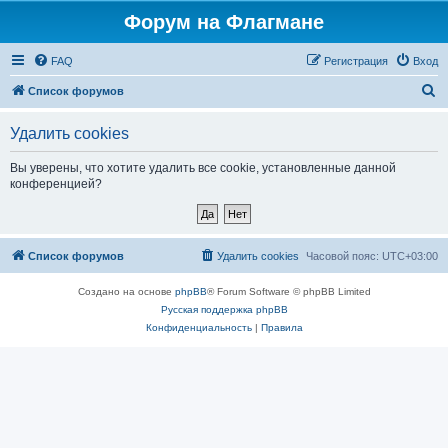
Форум на Флагмане
FAQ
Регистрация
Вход
П
Список форумов
о
Удалить cookies
и
с
Вы уверены, что хотите удалить все cookie, установленные данной
конференцией?
к
Список форумов
Удалить cookies
Часовой пояс:
UTC+03:00
Создано на основе
phpBB
® Forum Software © phpBB Limited
Русская поддержка phpBB
Конфиденциальность
|
Правила