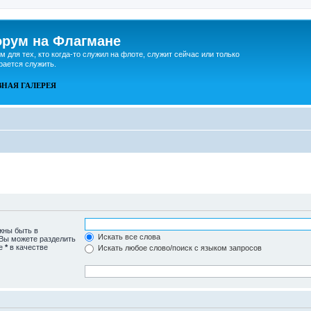
рум на Флагмане
м для тех, кто когда-то служил на флоте, служит сейчас или только
рается служить.
ВНАЯ
ГАЛЕРЕЯ
жны быть в
Искать все слова
 Вы можете разделить
те
*
в качестве
Искать любое слово/поиск с языком запросов