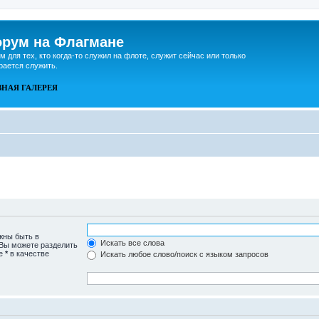
рум на Флагмане
м для тех, кто когда-то служил на флоте, служит сейчас или только
рается служить.
ВНАЯ
ГАЛЕРЕЯ
жны быть в
Искать все слова
 Вы можете разделить
те
*
в качестве
Искать любое слово/поиск с языком запросов