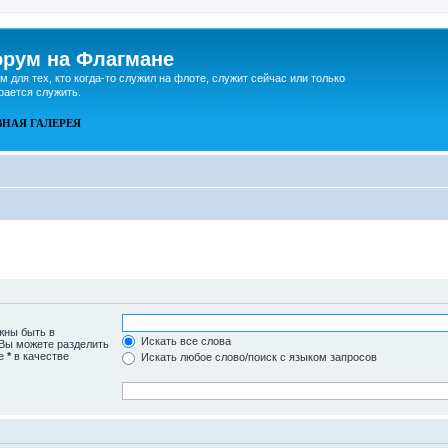
рум на Флагмане
м для тех, кто когда-то служил на флоте, служит сейчас или только
рается служить.
ВНАЯ
ГАЛЕРЕЯ
жны быть в
Искать все слова
 Вы можете разделить
те
*
в качестве
Искать любое слово/поиск с языком запросов