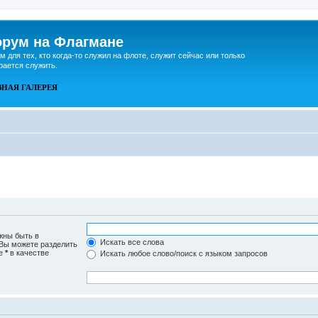
рум на Флагмане
м для тех, кто когда-то служил на флоте, служит сейчас или только
рается служить.
ВНАЯ
ГАЛЕРЕЯ
жны быть в
Искать все слова
 Вы можете разделить
те
*
в качестве
Искать любое слово/поиск с языком запросов