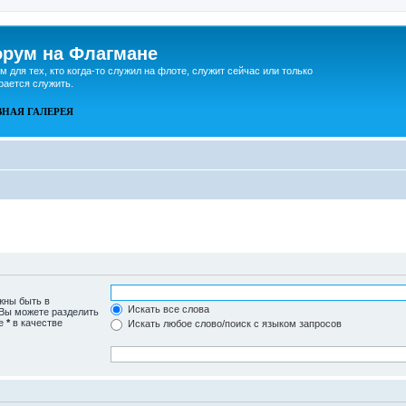
рум на Флагмане
м для тех, кто когда-то служил на флоте, служит сейчас или только
рается служить.
ВНАЯ
ГАЛЕРЕЯ
жны быть в
Искать все слова
 Вы можете разделить
те
*
в качестве
Искать любое слово/поиск с языком запросов