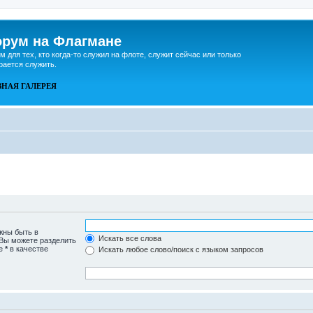
рум на Флагмане
м для тех, кто когда-то служил на флоте, служит сейчас или только
рается служить.
ВНАЯ
ГАЛЕРЕЯ
жны быть в
Искать все слова
 Вы можете разделить
те
*
в качестве
Искать любое слово/поиск с языком запросов