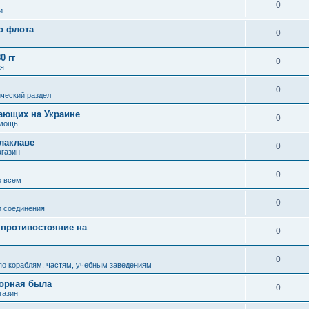
"
0
и
о флота
0
0 гг
0
ля
0
ческий раздел
ающих на Украине
0
омощь
алаклаве
0
газин
0
о всем
0
и соединения
 противостояние на
0
0
по кораблям, частям, учебным заведениям
зорная была
0
газин