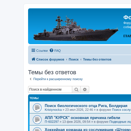
Фо
Фору
соби
ГЛА
Ссылки
FAQ
Список форумов
Поиск
Темы без ответов
Темы без ответов
Перейти к расширенному поиску
Поиск
Расширенный поиск
ТЕМЫ
Поиск биологического отца Рига, Болдерая
Kristynocka
»
23 июл 2026, 22:46
» в форуме
Поиск сослу
АПЛ "КУРСК" основная причина гибели
П-602297
»
13 фев 2026, 09:54
» в форуме
Подводные ло
Хоккейная команда из сослуживцев «Шторм