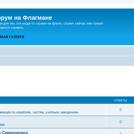
рум на Флагмане
м для тех, кто когда-то служил на флоте, служит сейчас или только
рается служить.
ВНАЯ
ГАЛЕРЕЯ
ОТВЕТЫ
0
живцев по кораблям, частям, учебным заведениям
0
дки
» Североморск