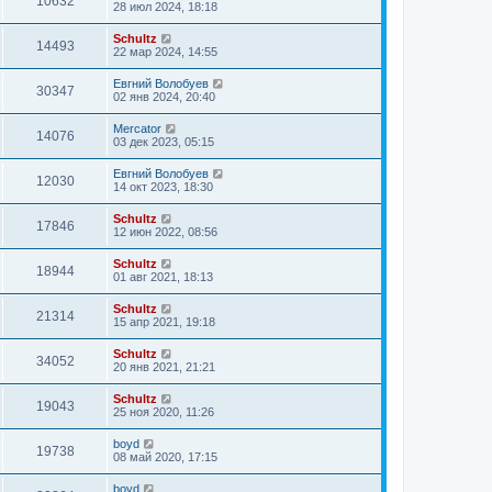
10632
28 июл 2024, 18:18
Schultz
14493
22 мар 2024, 14:55
Евгний Волобуев
30347
02 янв 2024, 20:40
Mercator
14076
03 дек 2023, 05:15
Евгний Волобуев
12030
14 окт 2023, 18:30
Schultz
17846
12 июн 2022, 08:56
Schultz
18944
01 авг 2021, 18:13
Schultz
21314
15 апр 2021, 19:18
Schultz
34052
20 янв 2021, 21:21
Schultz
19043
25 ноя 2020, 11:26
boyd
19738
08 май 2020, 17:15
boyd