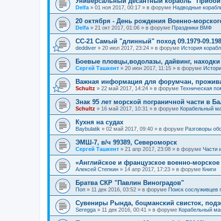
Универсальный десантный корабль "Прибой
Delfa
»
01 ноя 2017, 00:17
» в форуме
Надводные корабл
20 октября - День рождения Военно-морског
Delfa
»
21 окт 2017, 01:06
» в форуме
Праздники ВМФ
СС-21 Самый "длинный" поход 09.1979-09.198
deddiver
»
20 июл 2017, 23:24
» в форуме
История кораб
Боевые пловцы,водолазы, дайвинг, находки
Сергей Ташкент
»
20 июн 2017, 11:15
» в форуме
Истори
Важная информация для форумчан, прожив
Schultz
»
22 май 2017, 14:24
» в форуме
Техническая п
Знак 95 лет морской пограничной части в Б
Schultz
»
16 май 2017, 10:31
» в форуме
Корабельный ма
Кухня на судах
Baybulatik
»
02 май 2017, 09:40
» в форуме
Разговоры об
ЭМШ-7, в/ч 99389, Североморск
Сергей Ташкент
»
21 апр 2017, 23:08
» в форуме
Части 
«Английское и французское военно-морское
Алексей Степкин
»
14 апр 2017, 17:23
» в форуме
Книги
Братва СКР "Павлин Виноградов"
Поп
»
11 дек 2016, 03:52
» в форуме
Поиск сослуживцев 
Сувениры Рында, боцманский свисток, под
Seregga
»
11 дек 2016, 00:41
» в форуме
Корабельный ма