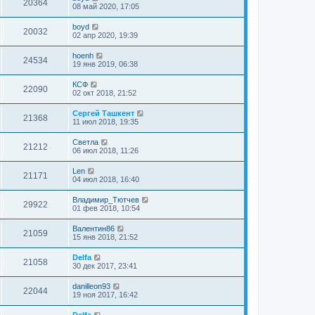
20364
08 май 2020, 17:05
boyd
20032
02 апр 2020, 19:39
hoenh
24534
19 янв 2019, 06:38
КСФ
22090
02 окт 2018, 21:52
Сергей Ташкент
21368
11 июл 2018, 19:35
Cветла
21212
06 июл 2018, 11:26
Len
21171
04 июл 2018, 16:40
Владимир_Тютчев
29922
01 фев 2018, 10:54
Валентин86
21059
15 янв 2018, 21:52
Delfa
21058
30 дек 2017, 23:41
danilleon93
22044
19 ноя 2017, 16:42
Delfa