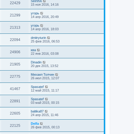
See956
22429
15 ноя 2016, 14:16
угорь
21299
14 апр 2016, 20:49
угорь
21313
14 апр 2016, 18:03
dmitryturin
22094
25 фев 2016, 06:53
ква
24906
22 янв 2016, 03:08
Dinadin
21905
20 дек 2015, 13:52
Михаил Толчин
22775
26 июл 2015, 12:07
Spasatel'
41467
12 май 2015, 11:17
Spasatel'
22891
03 май 2015, 00:15
baltika87
22605
24 апр 2015, 11:46
Delfa
22125
26 фев 2015, 00:13