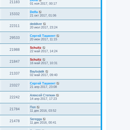
21183
01 ноя 2017, 00:17
Delfa
15332
21 окт 2017, 01:06
deddiver
22311
20 июл 2017, 23:24
Сергей Ташкент
29533
20 июн 2017, 11:15
Schultz
21988
22 май 2017, 14:24
Schultz
21847
16 май 2017, 10:31
Baybulatik
21337
02 май 2017, 09:40
Сергей Ташкент
23327
21 апр 2017, 23:08
Алексей Степкин
22242
14 апр 2017, 17:23
Поп
21784
11 дек 2016, 03:52
Seregga
21478
11 дек 2016, 00:41