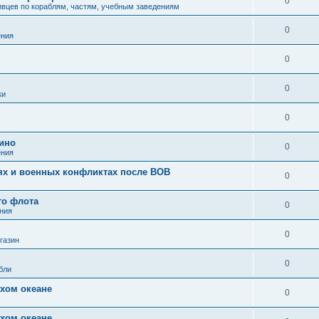
0
вцев по кораблям, частям, учебным заведениям
0
ения
0
0
ки
0
кино
0
ения
иях и военных конфликтах после ВОВ
0
го флота
0
ния
0
газин
0
бли
хом океане
0
хом океане