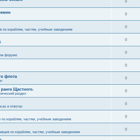
0
ремен
0
0
в по кораблям, частям, учебным заведениям
0
й
0
ем форуме
0
го флота
0
ин
 ранга Щастного.
0
рический раздел
0
осах и ответах
0
 по кораблям, частям, учебным заведениям
0
ивцев по кораблям, частям, учебным заведениям