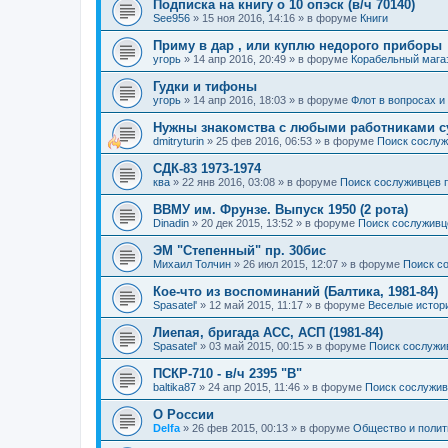
Подписка на книгу о 10 опэск (в/ч 70140)
See956
»
15 ноя 2016, 14:16
» в форуме
Книги
Приму в дар , или куплю недорого приборы
угорь
»
14 апр 2016, 20:49
» в форуме
Корабельный мага
Гудки и тифоны
угорь
»
14 апр 2016, 18:03
» в форуме
Флот в вопросах и
Нужны знакомства с любыми работниками с
dmitryturin
»
25 фев 2016, 06:53
» в форуме
Поиск сослуж
СДК-83 1973-1974
ква
»
22 янв 2016, 03:08
» в форуме
Поиск сослуживцев 
ВВМУ им. Фрунзе. Выпуск 1950 (2 рота)
Dinadin
»
20 дек 2015, 13:52
» в форуме
Поиск сослуживц
ЭМ "Степенный" пр. 30бис
Михаил Толчин
»
26 июл 2015, 12:07
» в форуме
Поиск с
Кое-что из воспоминаний (Балтика, 1981-84)
Spasatel'
»
12 май 2015, 11:17
» в форуме
Веселые истор
Лиепая, бригада АСС, АСП (1981-84)
Spasatel'
»
03 май 2015, 00:15
» в форуме
Поиск сослужи
ПСКР-710 - в/ч 2395 "В"
baltika87
»
24 апр 2015, 11:46
» в форуме
Поиск сослужив
О России
Delfa
»
26 фев 2015, 00:13
» в форуме
Общество и полит