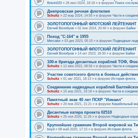
Botvin020
»
28 июл 2024, 18:18
» в форуме
Поиск сослужи
Днепровская речная флотилия
Schultz
»
22 мар 2024, 14:55
» в форуме
Части и соедин
ЗОЛОТОПОГОННЫЙ ФЛОТСКИЙ ЛЕЙТЕНАНТ
Евгний Волобуев
»
02 янв 2024, 20:40
» в форуме
Байки
Поход "С-164" в 1955
Mercator
»
03 дек 2023, 05:15
» в форуме
Подводные лод
ЗОЛОТОПОГОННЫЙ ФЛОТСКИЙ ЛЕЙТЕНАНТ
Евгний Волобуев
»
14 окт 2023, 18:30
» в форуме
Байки
100-я бригада десантных кораблей ТОФ, Фо
Schultz
»
12 июн 2022, 08:56
» в форуме
Части и соедин
Участие советского флота в боевых действ
Schultz
»
01 авг 2021, 18:13
» в форуме
История флота
Соединение надводных кораблей Балтийско
Schultz
»
15 апр 2021, 19:18
» в форуме
Части и соедине
Памятный знак 40 лет ПСКР "Измаил"
Schultz
»
20 янв 2021, 21:21
» в форуме
Корабельный ма
Десантные катера проекта 02510
Schultz
»
25 ноя 2020, 11:26
» в форуме
Надводные кора
Крупнейшее сражение Второй мировой на Ти
boyd
»
08 май 2020, 17:15
» в форуме
История флота
Крупнейшее сражение Второй мировой на Ти