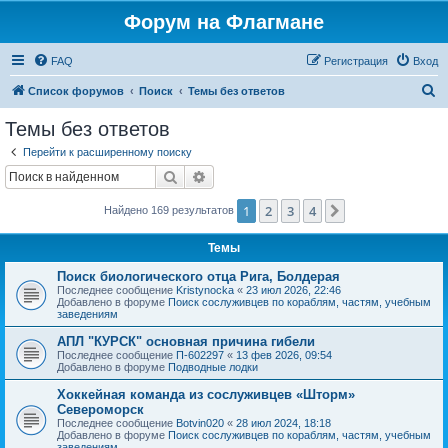
Форум на Флагмане
FAQ
Регистрация
Вход
П
Список форумов
Поиск
Темы без ответов
о
Темы без ответов
и
Перейти к расширенному поиску
с
Поиск
Расширенный поиск
к
1
2
3
4
След.
Найдено 169 результатов
Темы
Поиск биологического отца Рига, Болдерая
Последнее сообщение
Kristynocka
«
23 июл 2026, 22:46
Добавлено в форуме
Поиск сослуживцев по кораблям, частям, учебным
заведениям
АПЛ "КУРСК" основная причина гибели
Последнее сообщение
П-602297
«
13 фев 2026, 09:54
Добавлено в форуме
Подводные лодки
Хоккейная команда из сослуживцев «Шторм»
Североморск
Последнее сообщение
Botvin020
«
28 июл 2024, 18:18
Добавлено в форуме
Поиск сослуживцев по кораблям, частям, учебным
заведениям