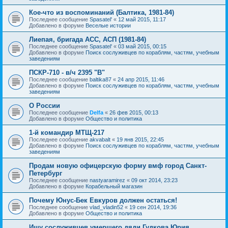
Кое-что из воспоминаний (Балтика, 1981-84)
Последнее сообщение
Spasatel'
«
12 май 2015, 11:17
Добавлено в форуме
Веселые истории
Лиепая, бригада АСС, АСП (1981-84)
Последнее сообщение
Spasatel'
«
03 май 2015, 00:15
Добавлено в форуме
Поиск сослуживцев по кораблям, частям, учебным
заведениям
ПСКР-710 - в/ч 2395 "В"
Последнее сообщение
baltika87
«
24 апр 2015, 11:46
Добавлено в форуме
Поиск сослуживцев по кораблям, частям, учебным
заведениям
О России
Последнее сообщение
Delfa
«
26 фев 2015, 00:13
Добавлено в форуме
Общество и политика
1-й командир МТЩ-217
Последнее сообщение
akvabalt
«
19 янв 2015, 22:45
Добавлено в форуме
Поиск сослуживцев по кораблям, частям, учебным
заведениям
Продам новую офицерскую форму вмф город Санкт-
Петербург
Последнее сообщение
nastyaramirez
«
09 окт 2014, 23:23
Добавлено в форуме
Корабельный магазин
Почему Юнус-Бек Евкуров должен остаться!
Последнее сообщение
vlad_vladin52
«
19 сен 2014, 19:36
Добавлено в форуме
Общество и политика
Ищу сослуживцев умершего дяди Гудкова Юрия