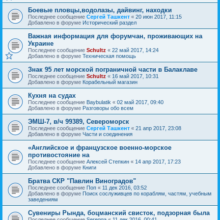
Боевые пловцы,водолазы, дайвинг, находки
Последнее сообщение
Сергей Ташкент
«
20 июн 2017, 11:15
Добавлено в форуме
Исторический раздел
Важная информация для форумчан, проживающих на
Украине
Последнее сообщение
Schultz
«
22 май 2017, 14:24
Добавлено в форуме
Техническая помощь
Знак 95 лет морской пограничной части в Балаклаве
Последнее сообщение
Schultz
«
16 май 2017, 10:31
Добавлено в форуме
Корабельный магазин
Кухня на судах
Последнее сообщение
Baybulatik
«
02 май 2017, 09:40
Добавлено в форуме
Разговоры обо всем
ЭМШ-7, в/ч 99389, Североморск
Последнее сообщение
Сергей Ташкент
«
21 апр 2017, 23:08
Добавлено в форуме
Части и соединения
«Английское и французское военно-морское
противостояние на
Последнее сообщение
Алексей Степкин
«
14 апр 2017, 17:23
Добавлено в форуме
Книги
Братва СКР "Павлин Виноградов"
Последнее сообщение
Поп
«
11 дек 2016, 03:52
Добавлено в форуме
Поиск сослуживцев по кораблям, частям, учебным
заведениям
Сувениры Рында, боцманский свисток, подзорная была
Последнее сообщение
Seregga
«
11 дек 2016, 00:41