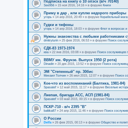
Подписка на книгу о 10 опэск (в/ч 70140)
See956
»
15 ноя 2016, 14:16
» в форуме
Книги
Приму в дар , или куплю недорого приборы
угорь
»
14 апр 2016, 20:49
» в форуме
Корабельный мага
Гудки и тифоны
угорь
»
14 апр 2016, 18:03
» в форуме
Флот в вопросах и
Нужны знакомства с любыми работниками с
dmitryturin
»
25 фев 2016, 06:53
» в форуме
Поиск сослуж
СДК-83 1973-1974
ква
»
22 янв 2016, 03:08
» в форуме
Поиск сослуживцев 
ВВМУ им. Фрунзе. Выпуск 1950 (2 рота)
Dinadin
»
20 дек 2015, 13:52
» в форуме
Поиск сослуживц
ЭМ "Степенный" пр. 30бис
Михаил Толчин
»
26 июл 2015, 12:07
» в форуме
Поиск с
Кое-что из воспоминаний (Балтика, 1981-84)
Spasatel'
»
12 май 2015, 11:17
» в форуме
Веселые истор
Лиепая, бригада АСС, АСП (1981-84)
Spasatel'
»
03 май 2015, 00:15
» в форуме
Поиск сослужи
ПСКР-710 - в/ч 2395 "В"
baltika87
»
24 апр 2015, 11:46
» в форуме
Поиск сослужив
О России
Delfa
»
26 фев 2015, 00:13
» в форуме
Общество и полит