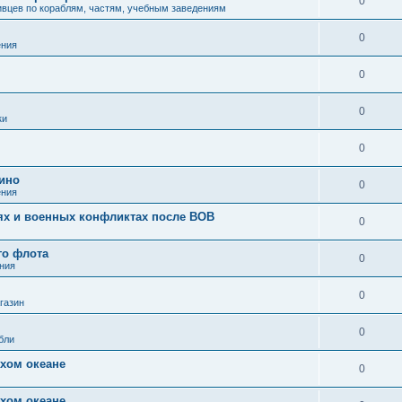
0
вцев по кораблям, частям, учебным заведениям
0
ения
0
0
ки
0
кино
0
ения
иях и военных конфликтах после ВОВ
0
го флота
0
ния
0
газин
0
бли
хом океане
0
хом океане