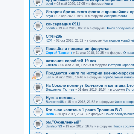
boyd
»
08 май 2020, 17:05
» в форуме
Книги
История британского флота с древнейших в
boyd
»
02 апр 2020, 19:39
» в форуме
История флота
консервация 6911
hoenh
»
19 янв 2019, 06:38
» в форуме
Поиск сослуживце
СФП-286
КСФ
»
02 окт 2018, 21:52
» в форуме
Командиры корабле
Просьбы и пожелания форумчан
Сергей Ташкент
»
11 июл 2018, 19:35
» в форуме
О наш
названия кораблей 19 век
Cветла
»
06 июл 2018, 11:26
» в форуме
История корабля
Продаются книги по истории военно-морско
Len
»
04 июл 2018, 16:40
» в форуме
Корабельный магаз
На Соколе помянут Колчаков и капитана 1-го
Владимир_Тютчев
»
01 фев 2018, 10:54
» в форуме
Исто
Нужна помощь
Валентин86
»
15 янв 2018, 21:52
» в форуме
Флот в вопр
Кто знал капитана 1 ранга Трошина В.Л.
Delfa
»
30 дек 2017, 23:41
» в форуме
Поиск сослуживцев
эм."Оживленный"
danilleon93
»
19 ноя 2017, 16:42
» в форуме
Поиск сослуж