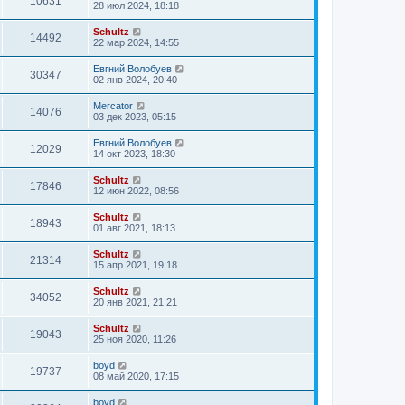
10631
28 июл 2024, 18:18
Schultz
14492
22 мар 2024, 14:55
Евгний Волобуев
30347
02 янв 2024, 20:40
Mercator
14076
03 дек 2023, 05:15
Евгний Волобуев
12029
14 окт 2023, 18:30
Schultz
17846
12 июн 2022, 08:56
Schultz
18943
01 авг 2021, 18:13
Schultz
21314
15 апр 2021, 19:18
Schultz
34052
20 янв 2021, 21:21
Schultz
19043
25 ноя 2020, 11:26
boyd
19737
08 май 2020, 17:15
boyd