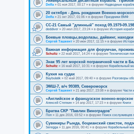
Универсальный десантный корабль "Прибой
Delfa
»
01 ноя 2017, 00:17
» в форуме
Надводные корабл
20 октября - День рождения Военно-морског
Delfa
»
21 окт 2017, 01:06
» в форуме
Праздники ВМФ
СС-21 Самый "длинный" поход 09.1979-09.198
deddiver
»
20 июл 2017, 23:24
» в форуме
История кораб
Боевые пловцы,водолазы, дайвинг, находки
Сергей Ташкент
»
20 июн 2017, 11:15
» в форуме
Истори
Важная информация для форумчан, прожив
Schultz
»
22 май 2017, 14:24
» в форуме
Техническая п
Знак 95 лет морской пограничной части в Б
Schultz
»
16 май 2017, 10:31
» в форуме
Корабельный ма
Кухня на судах
Baybulatik
»
02 май 2017, 09:40
» в форуме
Разговоры об
ЭМШ-7, в/ч 99389, Североморск
Сергей Ташкент
»
21 апр 2017, 23:08
» в форуме
Части 
«Английское и французское военно-морское
Алексей Степкин
»
14 апр 2017, 17:23
» в форуме
Книги
Братва СКР "Павлин Виноградов"
Поп
»
11 дек 2016, 03:52
» в форуме
Поиск сослуживцев 
Сувениры Рында, боцманский свисток, под
Seregga
»
11 дек 2016, 00:41
» в форуме
Корабельный ма