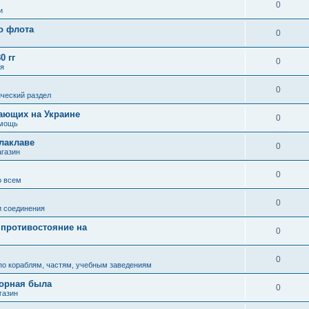
"
0
и
о флота
0
0 гг
0
ля
0
ческий раздел
ающих на Украине
0
омощь
алаклаве
0
газин
0
о всем
0
и соединения
 противостояние на
0
0
по кораблям, частям, учебным заведениям
зорная была
0
газин