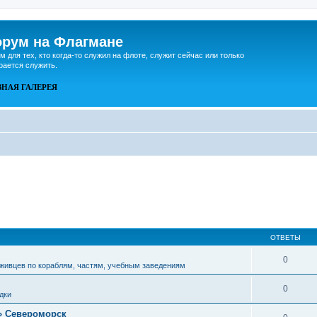
рум на Флагмане
м для тех, кто когда-то служил на флоте, служит сейчас или только
рается служить.
ВНАЯ
ГАЛЕРЕЯ
ОТВЕТЫ
0
живцев по кораблям, частям, учебным заведениям
0
дки
» Североморск