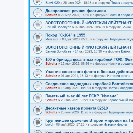
Botvin020
»
28 июл 2024, 18:18
» в форуме
Поиск сослужи
Днепровская речная флотилия
Schultz
»
22 мар 2024, 14:55
» в форуме
Части и соедин
ЗОЛОТОПОГОННЫЙ ФЛОТСКИЙ ЛЕЙТЕНАНТ
Евгний Волобуев
»
02 янв 2024, 20:40
» в форуме
Байки
Поход "С-164" в 1955
Mercator
»
03 дек 2023, 05:15
» в форуме
Подводные лод
ЗОЛОТОПОГОННЫЙ ФЛОТСКИЙ ЛЕЙТЕНАНТ
Евгний Волобуев
»
14 окт 2023, 18:30
» в форуме
Байки
100-я бригада десантных кораблей ТОФ, Фо
Schultz
»
12 июн 2022, 08:56
» в форуме
Части и соедин
Участие советского флота в боевых действ
Schultz
»
01 авг 2021, 18:13
» в форуме
История флота
Соединение надводных кораблей Балтийско
Schultz
»
15 апр 2021, 19:18
» в форуме
Части и соедине
Памятный знак 40 лет ПСКР "Измаил"
Schultz
»
20 янв 2021, 21:21
» в форуме
Корабельный ма
Десантные катера проекта 02510
Schultz
»
25 ноя 2020, 11:26
» в форуме
Надводные кора
Крупнейшее сражение Второй мировой на Ти
boyd
»
08 май 2020, 17:15
» в форуме
История флота
Крупнейшее сражение Второй мировой на Ти