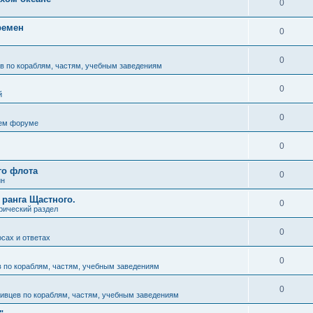
0
ремен
0
0
в по кораблям, частям, учебным заведениям
0
й
0
ем форуме
0
го флота
0
ин
 ранга Щастного.
0
рический раздел
0
осах и ответах
0
 по кораблям, частям, учебным заведениям
0
ивцев по кораблям, частям, учебным заведениям