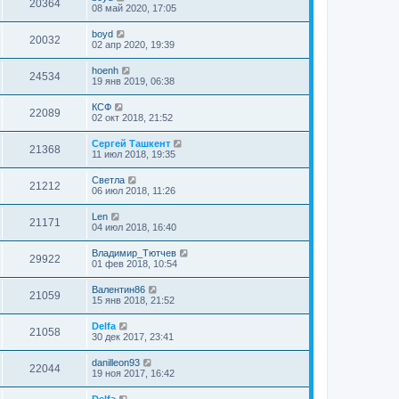
20364
08 май 2020, 17:05
boyd
20032
02 апр 2020, 19:39
hoenh
24534
19 янв 2019, 06:38
КСФ
22089
02 окт 2018, 21:52
Сергей Ташкент
21368
11 июл 2018, 19:35
Cветла
21212
06 июл 2018, 11:26
Len
21171
04 июл 2018, 16:40
Владимир_Тютчев
29922
01 фев 2018, 10:54
Валентин86
21059
15 янв 2018, 21:52
Delfa
21058
30 дек 2017, 23:41
danilleon93
22044
19 ноя 2017, 16:42
Delfa