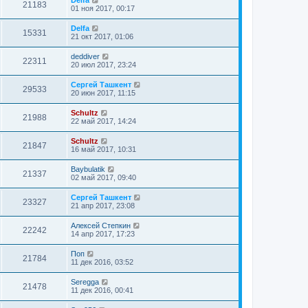
21183
01 ноя 2017, 00:17
Delfa
15331
21 окт 2017, 01:06
deddiver
22311
20 июл 2017, 23:24
Сергей Ташкент
29533
20 июн 2017, 11:15
Schultz
21988
22 май 2017, 14:24
Schultz
21847
16 май 2017, 10:31
Baybulatik
21337
02 май 2017, 09:40
Сергей Ташкент
23327
21 апр 2017, 23:08
Алексей Степкин
22242
14 апр 2017, 17:23
Поп
21784
11 дек 2016, 03:52
Seregga
21478
11 дек 2016, 00:41