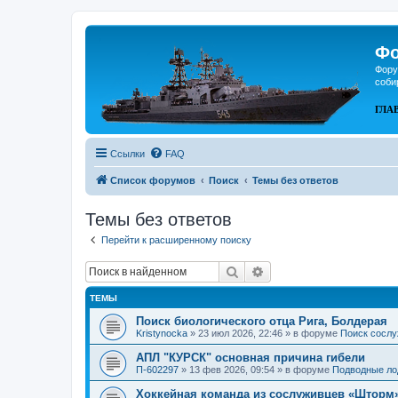
Фо
Фору
соби
ГЛА
Ссылки
FAQ
Список форумов
Поиск
Темы без ответов
Темы без ответов
Перейти к расширенному поиску
Поиск
Расширенный поиск
ТЕМЫ
Поиск биологического отца Рига, Болдерая
Kristynocka
»
23 июл 2026, 22:46
» в форуме
Поиск сослу
АПЛ "КУРСК" основная причина гибели
П-602297
»
13 фев 2026, 09:54
» в форуме
Подводные ло
Хоккейная команда из сослуживцев «Шторм