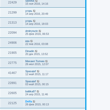
See956
22429
15 ноя 2016, 14:16
угорь
21299
14 апр 2016, 20:49
угорь
21313
14 апр 2016, 18:03
dmitryturin
22094
25 фев 2016, 06:53
ква
24906
22 янв 2016, 03:08
Dinadin
21905
20 дек 2015, 13:52
Михаил Толчин
22775
26 июл 2015, 12:07
Spasatel'
41467
12 май 2015, 11:17
Spasatel'
22891
03 май 2015, 00:15
baltika87
22605
24 апр 2015, 11:46
Delfa
22125
26 фев 2015, 00:13