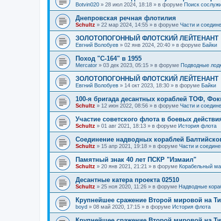
Botvin020
»
28 июл 2024, 18:18
» в форуме
Поиск сослужи
Днепровская речная флотилия
Schultz
»
22 мар 2024, 14:55
» в форуме
Части и соедин
ЗОЛОТОПОГОННЫЙ ФЛОТСКИЙ ЛЕЙТЕНАНТ
Евгний Волобуев
»
02 янв 2024, 20:40
» в форуме
Байки
Поход "С-164" в 1955
Mercator
»
03 дек 2023, 05:15
» в форуме
Подводные лод
ЗОЛОТОПОГОННЫЙ ФЛОТСКИЙ ЛЕЙТЕНАНТ
Евгний Волобуев
»
14 окт 2023, 18:30
» в форуме
Байки
100-я бригада десантных кораблей ТОФ, Фо
Schultz
»
12 июн 2022, 08:56
» в форуме
Части и соедин
Участие советского флота в боевых действ
Schultz
»
01 авг 2021, 18:13
» в форуме
История флота
Соединение надводных кораблей Балтийско
Schultz
»
15 апр 2021, 19:18
» в форуме
Части и соедине
Памятный знак 40 лет ПСКР "Измаил"
Schultz
»
20 янв 2021, 21:21
» в форуме
Корабельный ма
Десантные катера проекта 02510
Schultz
»
25 ноя 2020, 11:26
» в форуме
Надводные кора
Крупнейшее сражение Второй мировой на Ти
boyd
»
08 май 2020, 17:15
» в форуме
История флота
Крупнейшее сражение Второй мировой на Ти