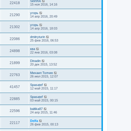
See956
22418
15 ноя 2016, 14:16
угорь
21290
14 апр 2016, 20:49
угорь
21302
14 апр 2016, 18:03
dmitryturin
22086
25 фев 2016, 06:53
ква
24898
22 янв 2016, 03:08
Dinadin
21899
20 дек 2015, 13:52
Михаил Толчин
22763
26 июл 2015, 12:07
Spasatel'
41457
12 май 2015, 11:17
Spasatel'
22885
03 май 2015, 00:15
baltika87
22596
24 апр 2015, 11:46
Delfa
22117
26 фев 2015, 00:13