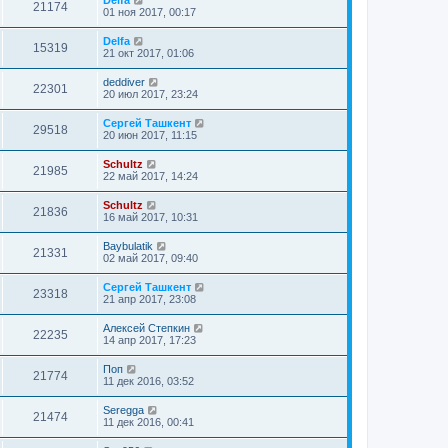
21174
01 ноя 2017, 00:17
Delfa
15319
21 окт 2017, 01:06
deddiver
22301
20 июл 2017, 23:24
Сергей Ташкент
29518
20 июн 2017, 11:15
Schultz
21985
22 май 2017, 14:24
Schultz
21836
16 май 2017, 10:31
Baybulatik
21331
02 май 2017, 09:40
Сергей Ташкент
23318
21 апр 2017, 23:08
Алексей Степкин
22235
14 апр 2017, 17:23
Поп
21774
11 дек 2016, 03:52
Seregga
21474
11 дек 2016, 00:41