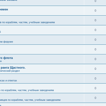
0
ремен
0
0
в по кораблям, частям, учебным заведениям
0
й
0
ем форуме
0
го флота
0
ин
 ранга Щастного.
0
рический раздел
0
осах и ответах
0
 по кораблям, частям, учебным заведениям
0
ивцев по кораблям, частям, учебным заведениям