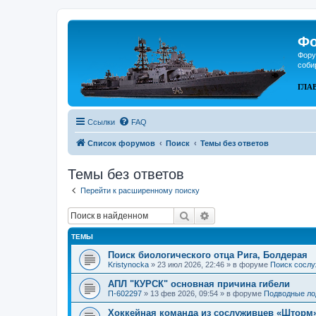
Фо
Фору
соби
ГЛА
Ссылки
FAQ
Список форумов
Поиск
Темы без ответов
Темы без ответов
Перейти к расширенному поиску
Поиск
Расширенный поиск
ТЕМЫ
Поиск биологического отца Рига, Болдерая
Kristynocka
»
23 июл 2026, 22:46
» в форуме
Поиск сослу
АПЛ "КУРСК" основная причина гибели
П-602297
»
13 фев 2026, 09:54
» в форуме
Подводные ло
Хоккейная команда из сослуживцев «Шторм