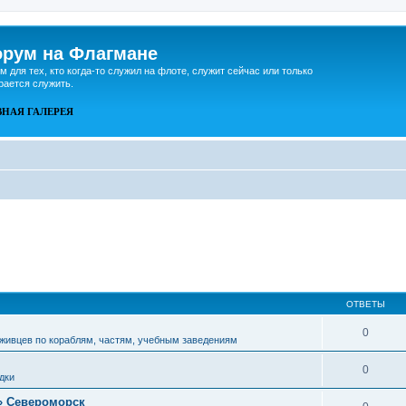
рум на Флагмане
м для тех, кто когда-то служил на флоте, служит сейчас или только
рается служить.
ВНАЯ
ГАЛЕРЕЯ
ОТВЕТЫ
0
живцев по кораблям, частям, учебным заведениям
0
дки
» Североморск