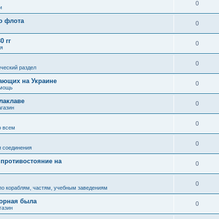
"
0
и
о флота
0
0 гг
0
ля
0
ческий раздел
ающих на Украине
0
омощь
алаклаве
0
газин
0
о всем
0
и соединения
 противостояние на
0
0
по кораблям, частям, учебным заведениям
зорная была
0
газин