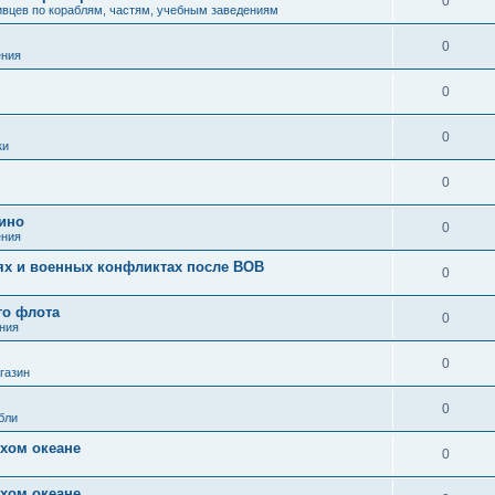
0
вцев по кораблям, частям, учебным заведениям
0
ения
0
0
ки
0
кино
0
ения
иях и военных конфликтах после ВОВ
0
го флота
0
ния
0
газин
0
бли
хом океане
0
хом океане