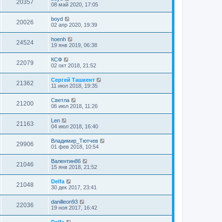
20357
08 май 2020, 17:05
boyd
20026
02 апр 2020, 19:39
hoenh
24524
19 янв 2019, 06:38
КСФ
22079
02 окт 2018, 21:52
Сергей Ташкент
21362
11 июл 2018, 19:35
Cветла
21200
06 июл 2018, 11:26
Len
21163
04 июл 2018, 16:40
Владимир_Тютчев
29906
01 фев 2018, 10:54
Валентин86
21046
15 янв 2018, 21:52
Delfa
21048
30 дек 2017, 23:41
danilleon93
22036
19 ноя 2017, 16:42
Delfa