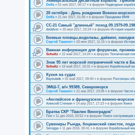
Универсальный десантный корабль "Прибой
Delfa
»
01 ноя 2017, 00:17
» в форуме
Надводные корабл
20 октября - День рождения Военно-морског
Delfa
»
21 окт 2017, 01:06
» в форуме
Праздники ВМФ
СС-21 Самый "длинный" поход 09.1979-09.198
deddiver
»
20 июл 2017, 23:24
» в форуме
История кораб
Боевые пловцы,водолазы, дайвинг, находки
Сергей Ташкент
»
20 июн 2017, 11:15
» в форуме
Истори
Важная информация для форумчан, прожив
Schultz
»
22 май 2017, 14:24
» в форуме
Техническая п
Знак 95 лет морской пограничной части в Б
Schultz
»
16 май 2017, 10:31
» в форуме
Корабельный ма
Кухня на судах
Baybulatik
»
02 май 2017, 09:40
» в форуме
Разговоры об
ЭМШ-7, в/ч 99389, Североморск
Сергей Ташкент
»
21 апр 2017, 23:08
» в форуме
Части 
«Английское и французское военно-морское
Алексей Степкин
»
14 апр 2017, 17:23
» в форуме
Книги
Братва СКР "Павлин Виноградов"
Поп
»
11 дек 2016, 03:52
» в форуме
Поиск сослуживцев 
Сувениры Рында, боцманский свисток, под
Seregga
»
11 дек 2016, 00:41
» в форуме
Корабельный ма