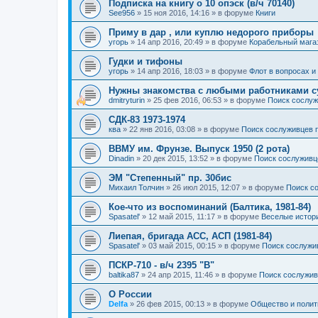
Подписка на книгу о 10 опэск (в/ч 70140)
See956
»
15 ноя 2016, 14:16
» в форуме
Книги
Приму в дар , или куплю недорого приборы
угорь
»
14 апр 2016, 20:49
» в форуме
Корабельный мага
Гудки и тифоны
угорь
»
14 апр 2016, 18:03
» в форуме
Флот в вопросах и
Нужны знакомства с любыми работниками с
dmitryturin
»
25 фев 2016, 06:53
» в форуме
Поиск сослуж
СДК-83 1973-1974
ква
»
22 янв 2016, 03:08
» в форуме
Поиск сослуживцев 
ВВМУ им. Фрунзе. Выпуск 1950 (2 рота)
Dinadin
»
20 дек 2015, 13:52
» в форуме
Поиск сослуживц
ЭМ "Степенный" пр. 30бис
Михаил Толчин
»
26 июл 2015, 12:07
» в форуме
Поиск с
Кое-что из воспоминаний (Балтика, 1981-84)
Spasatel'
»
12 май 2015, 11:17
» в форуме
Веселые истор
Лиепая, бригада АСС, АСП (1981-84)
Spasatel'
»
03 май 2015, 00:15
» в форуме
Поиск сослужи
ПСКР-710 - в/ч 2395 "В"
baltika87
»
24 апр 2015, 11:46
» в форуме
Поиск сослужив
О России
Delfa
»
26 фев 2015, 00:13
» в форуме
Общество и полит