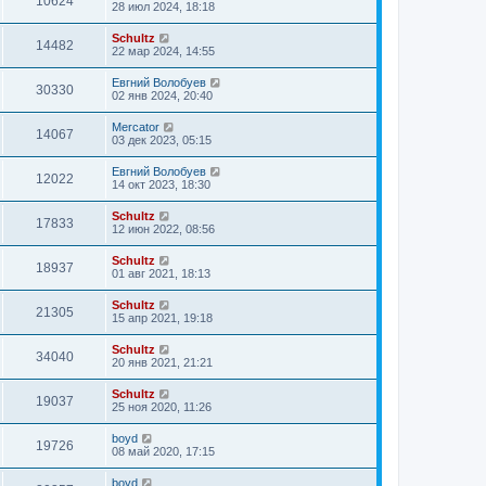
10624
28 июл 2024, 18:18
Schultz
14482
22 мар 2024, 14:55
Евгний Волобуев
30330
02 янв 2024, 20:40
Mercator
14067
03 дек 2023, 05:15
Евгний Волобуев
12022
14 окт 2023, 18:30
Schultz
17833
12 июн 2022, 08:56
Schultz
18937
01 авг 2021, 18:13
Schultz
21305
15 апр 2021, 19:18
Schultz
34040
20 янв 2021, 21:21
Schultz
19037
25 ноя 2020, 11:26
boyd
19726
08 май 2020, 17:15
boyd