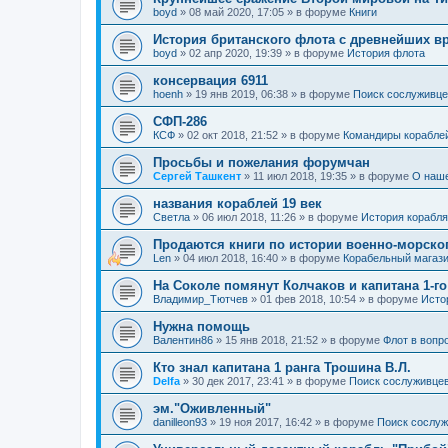
boyd
»
08 май 2020, 17:05
» в форуме
Книги
История британского флота с древнейших в
boyd
»
02 апр 2020, 19:39
» в форуме
История флота
консервация 6911
hoenh
»
19 янв 2019, 06:38
» в форуме
Поиск сослуживце
СФП-286
КСФ
»
02 окт 2018, 21:52
» в форуме
Командиры корабле
Просьбы и пожелания форумчан
Сергей Ташкент
»
11 июл 2018, 19:35
» в форуме
О наш
названия кораблей 19 век
Cветла
»
06 июл 2018, 11:26
» в форуме
История корабля
Продаются книги по истории военно-морско
Len
»
04 июл 2018, 16:40
» в форуме
Корабельный магаз
На Соколе помянут Колчаков и капитана 1-го
Владимир_Тютчев
»
01 фев 2018, 10:54
» в форуме
Исто
Нужна помощь
Валентин86
»
15 янв 2018, 21:52
» в форуме
Флот в вопр
Кто знал капитана 1 ранга Трошина В.Л.
Delfa
»
30 дек 2017, 23:41
» в форуме
Поиск сослуживцев
эм."Оживленный"
danilleon93
»
19 ноя 2017, 16:42
» в форуме
Поиск сослуж