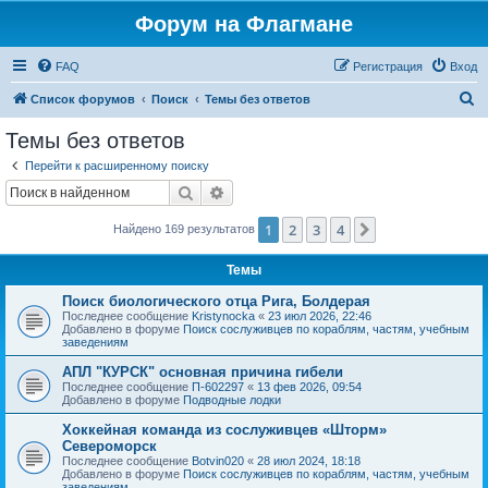
Форум на Флагмане
FAQ
Регистрация
Вход
П
Список форумов
Поиск
Темы без ответов
о
Темы без ответов
и
Перейти к расширенному поиску
с
Поиск
Расширенный поиск
к
1
2
3
4
След.
Найдено 169 результатов
Темы
Поиск биологического отца Рига, Болдерая
Последнее сообщение
Kristynocka
«
23 июл 2026, 22:46
Добавлено в форуме
Поиск сослуживцев по кораблям, частям, учебным
заведениям
АПЛ "КУРСК" основная причина гибели
Последнее сообщение
П-602297
«
13 фев 2026, 09:54
Добавлено в форуме
Подводные лодки
Хоккейная команда из сослуживцев «Шторм»
Североморск
Последнее сообщение
Botvin020
«
28 июл 2024, 18:18
Добавлено в форуме
Поиск сослуживцев по кораблям, частям, учебным
заведениям