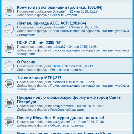
Кое-что из воспоминаний (Балтика, 1981-84)
Последнее сообщение
Spasatel'
«
12 май 2015, 11:17
Добавлено в форуме
Веселые истории
Лиепая, бригада АСС, АСП (1981-84)
Последнее сообщение
Spasatel'
«
03 май 2015, 00:15
Добавлено в форуме
Поиск сослуживцев по кораблям, частям, учебным
заведениям
ПСКР-710 - в/ч 2395 "В"
Последнее сообщение
baltika87
«
24 апр 2015, 11:46
Добавлено в форуме
Поиск сослуживцев по кораблям, частям, учебным
заведениям
О России
Последнее сообщение
Delfa
«
26 фев 2015, 00:13
Добавлено в форуме
Общество и политика
1-й командир МТЩ-217
Последнее сообщение
akvabalt
«
19 янв 2015, 22:45
Добавлено в форуме
Поиск сослуживцев по кораблям, частям, учебным
заведениям
Продам новую офицерскую форму вмф город Санкт-
Петербург
Последнее сообщение
nastyaramirez
«
09 окт 2014, 23:23
Добавлено в форуме
Корабельный магазин
Почему Юнус-Бек Евкуров должен остаться!
Последнее сообщение
vlad_vladin52
«
19 сен 2014, 19:36
Добавлено в форуме
Общество и политика
Ищу сослуживцев умершего дяди Гудкова Юрия