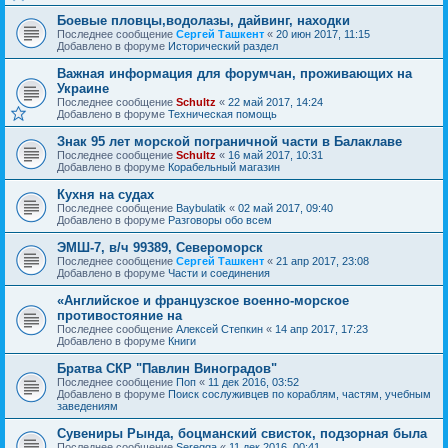
Боевые пловцы,водолазы, дайвинг, находки
Последнее сообщение
Сергей Ташкент
«
20 июн 2017, 11:15
Добавлено в форуме
Исторический раздел
Важная информация для форумчан, проживающих на
Украине
Последнее сообщение
Schultz
«
22 май 2017, 14:24
Добавлено в форуме
Техническая помощь
Знак 95 лет морской пограничной части в Балаклаве
Последнее сообщение
Schultz
«
16 май 2017, 10:31
Добавлено в форуме
Корабельный магазин
Кухня на судах
Последнее сообщение
Baybulatik
«
02 май 2017, 09:40
Добавлено в форуме
Разговоры обо всем
ЭМШ-7, в/ч 99389, Североморск
Последнее сообщение
Сергей Ташкент
«
21 апр 2017, 23:08
Добавлено в форуме
Части и соединения
«Английское и французское военно-морское
противостояние на
Последнее сообщение
Алексей Степкин
«
14 апр 2017, 17:23
Добавлено в форуме
Книги
Братва СКР "Павлин Виноградов"
Последнее сообщение
Поп
«
11 дек 2016, 03:52
Добавлено в форуме
Поиск сослуживцев по кораблям, частям, учебным
заведениям
Сувениры Рында, боцманский свисток, подзорная была
Последнее сообщение
Seregga
«
11 дек 2016, 00:41