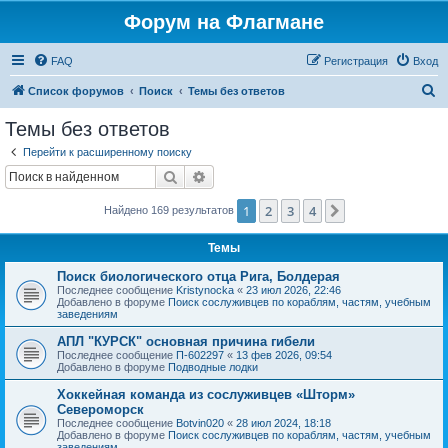
Форум на Флагмане
FAQ
Регистрация
Вход
П
Список форумов
Поиск
Темы без ответов
о
Темы без ответов
и
Перейти к расширенному поиску
с
Поиск
Расширенный поиск
к
1
2
3
4
След.
Найдено 169 результатов
Темы
Поиск биологического отца Рига, Болдерая
Последнее сообщение
Kristynocka
«
23 июл 2026, 22:46
Добавлено в форуме
Поиск сослуживцев по кораблям, частям, учебным
заведениям
АПЛ "КУРСК" основная причина гибели
Последнее сообщение
П-602297
«
13 фев 2026, 09:54
Добавлено в форуме
Подводные лодки
Хоккейная команда из сослуживцев «Шторм»
Североморск
Последнее сообщение
Botvin020
«
28 июл 2024, 18:18
Добавлено в форуме
Поиск сослуживцев по кораблям, частям, учебным
заведениям