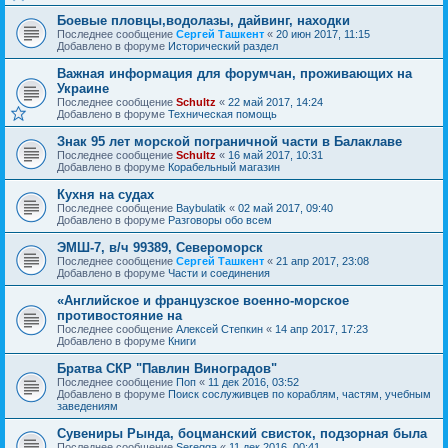
Боевые пловцы,водолазы, дайвинг, находки
Последнее сообщение
Сергей Ташкент
«
20 июн 2017, 11:15
Добавлено в форуме
Исторический раздел
Важная информация для форумчан, проживающих на
Украине
Последнее сообщение
Schultz
«
22 май 2017, 14:24
Добавлено в форуме
Техническая помощь
Знак 95 лет морской пограничной части в Балаклаве
Последнее сообщение
Schultz
«
16 май 2017, 10:31
Добавлено в форуме
Корабельный магазин
Кухня на судах
Последнее сообщение
Baybulatik
«
02 май 2017, 09:40
Добавлено в форуме
Разговоры обо всем
ЭМШ-7, в/ч 99389, Североморск
Последнее сообщение
Сергей Ташкент
«
21 апр 2017, 23:08
Добавлено в форуме
Части и соединения
«Английское и французское военно-морское
противостояние на
Последнее сообщение
Алексей Степкин
«
14 апр 2017, 17:23
Добавлено в форуме
Книги
Братва СКР "Павлин Виноградов"
Последнее сообщение
Поп
«
11 дек 2016, 03:52
Добавлено в форуме
Поиск сослуживцев по кораблям, частям, учебным
заведениям
Сувениры Рында, боцманский свисток, подзорная была
Последнее сообщение
Seregga
«
11 дек 2016, 00:41