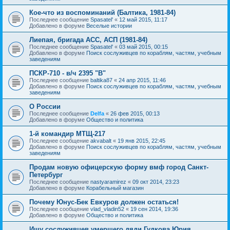
Кое-что из воспоминаний (Балтика, 1981-84)
Последнее сообщение
Spasatel'
«
12 май 2015, 11:17
Добавлено в форуме
Веселые истории
Лиепая, бригада АСС, АСП (1981-84)
Последнее сообщение
Spasatel'
«
03 май 2015, 00:15
Добавлено в форуме
Поиск сослуживцев по кораблям, частям, учебным
заведениям
ПСКР-710 - в/ч 2395 "В"
Последнее сообщение
baltika87
«
24 апр 2015, 11:46
Добавлено в форуме
Поиск сослуживцев по кораблям, частям, учебным
заведениям
О России
Последнее сообщение
Delfa
«
26 фев 2015, 00:13
Добавлено в форуме
Общество и политика
1-й командир МТЩ-217
Последнее сообщение
akvabalt
«
19 янв 2015, 22:45
Добавлено в форуме
Поиск сослуживцев по кораблям, частям, учебным
заведениям
Продам новую офицерскую форму вмф город Санкт-
Петербург
Последнее сообщение
nastyaramirez
«
09 окт 2014, 23:23
Добавлено в форуме
Корабельный магазин
Почему Юнус-Бек Евкуров должен остаться!
Последнее сообщение
vlad_vladin52
«
19 сен 2014, 19:36
Добавлено в форуме
Общество и политика
Ищу сослуживцев умершего дяди Гудкова Юрия