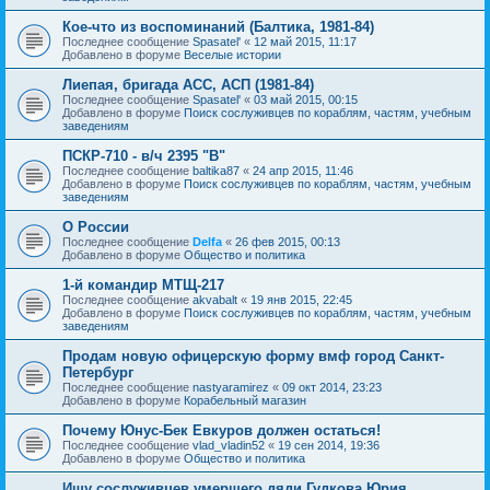
Кое-что из воспоминаний (Балтика, 1981-84)
Последнее сообщение
Spasatel'
«
12 май 2015, 11:17
Добавлено в форуме
Веселые истории
Лиепая, бригада АСС, АСП (1981-84)
Последнее сообщение
Spasatel'
«
03 май 2015, 00:15
Добавлено в форуме
Поиск сослуживцев по кораблям, частям, учебным
заведениям
ПСКР-710 - в/ч 2395 "В"
Последнее сообщение
baltika87
«
24 апр 2015, 11:46
Добавлено в форуме
Поиск сослуживцев по кораблям, частям, учебным
заведениям
О России
Последнее сообщение
Delfa
«
26 фев 2015, 00:13
Добавлено в форуме
Общество и политика
1-й командир МТЩ-217
Последнее сообщение
akvabalt
«
19 янв 2015, 22:45
Добавлено в форуме
Поиск сослуживцев по кораблям, частям, учебным
заведениям
Продам новую офицерскую форму вмф город Санкт-
Петербург
Последнее сообщение
nastyaramirez
«
09 окт 2014, 23:23
Добавлено в форуме
Корабельный магазин
Почему Юнус-Бек Евкуров должен остаться!
Последнее сообщение
vlad_vladin52
«
19 сен 2014, 19:36
Добавлено в форуме
Общество и политика
Ищу сослуживцев умершего дяди Гудкова Юрия