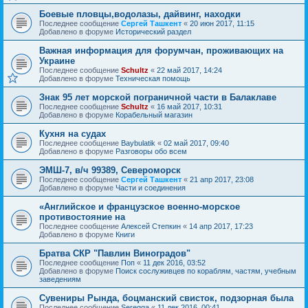
Боевые пловцы,водолазы, дайвинг, находки
Последнее сообщение
Сергей Ташкент
«
20 июн 2017, 11:15
Добавлено в форуме
Исторический раздел
Важная информация для форумчан, проживающих на
Украине
Последнее сообщение
Schultz
«
22 май 2017, 14:24
Добавлено в форуме
Техническая помощь
Знак 95 лет морской пограничной части в Балаклаве
Последнее сообщение
Schultz
«
16 май 2017, 10:31
Добавлено в форуме
Корабельный магазин
Кухня на судах
Последнее сообщение
Baybulatik
«
02 май 2017, 09:40
Добавлено в форуме
Разговоры обо всем
ЭМШ-7, в/ч 99389, Североморск
Последнее сообщение
Сергей Ташкент
«
21 апр 2017, 23:08
Добавлено в форуме
Части и соединения
«Английское и французское военно-морское
противостояние на
Последнее сообщение
Алексей Степкин
«
14 апр 2017, 17:23
Добавлено в форуме
Книги
Братва СКР "Павлин Виноградов"
Последнее сообщение
Поп
«
11 дек 2016, 03:52
Добавлено в форуме
Поиск сослуживцев по кораблям, частям, учебным
заведениям
Сувениры Рында, боцманский свисток, подзорная была
Последнее сообщение
Seregga
«
11 дек 2016, 00:41