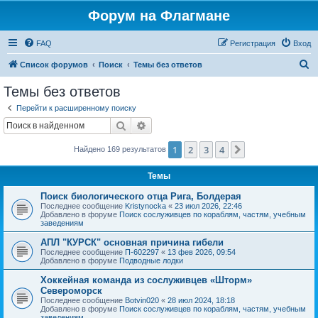
Форум на Флагмане
FAQ
Регистрация
Вход
П
Список форумов
Поиск
Темы без ответов
о
Темы без ответов
и
Перейти к расширенному поиску
с
Поиск
Расширенный поиск
к
1
2
3
4
След.
Найдено 169 результатов
Темы
Поиск биологического отца Рига, Болдерая
Последнее сообщение
Kristynocka
«
23 июл 2026, 22:46
Добавлено в форуме
Поиск сослуживцев по кораблям, частям, учебным
заведениям
АПЛ "КУРСК" основная причина гибели
Последнее сообщение
П-602297
«
13 фев 2026, 09:54
Добавлено в форуме
Подводные лодки
Хоккейная команда из сослуживцев «Шторм»
Североморск
Последнее сообщение
Botvin020
«
28 июл 2024, 18:18
Добавлено в форуме
Поиск сослуживцев по кораблям, частям, учебным
заведениям