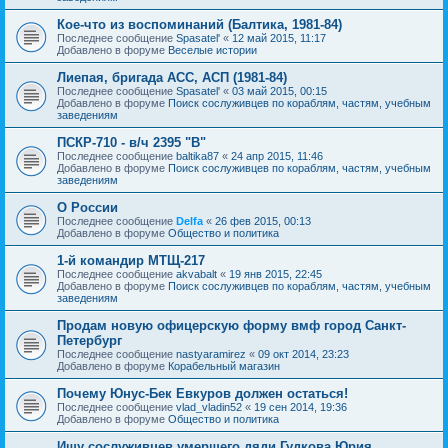
Кое-что из воспоминаний (Балтика, 1981-84)
Последнее сообщение
Spasatel'
«
12 май 2015, 11:17
Добавлено в форуме
Веселые истории
Лиепая, бригада АСС, АСП (1981-84)
Последнее сообщение
Spasatel'
«
03 май 2015, 00:15
Добавлено в форуме
Поиск сослуживцев по кораблям, частям, учебным
заведениям
ПСКР-710 - в/ч 2395 "В"
Последнее сообщение
baltika87
«
24 апр 2015, 11:46
Добавлено в форуме
Поиск сослуживцев по кораблям, частям, учебным
заведениям
О России
Последнее сообщение
Delfa
«
26 фев 2015, 00:13
Добавлено в форуме
Общество и политика
1-й командир МТЩ-217
Последнее сообщение
akvabalt
«
19 янв 2015, 22:45
Добавлено в форуме
Поиск сослуживцев по кораблям, частям, учебным
заведениям
Продам новую офицерскую форму вмф город Санкт-
Петербург
Последнее сообщение
nastyaramirez
«
09 окт 2014, 23:23
Добавлено в форуме
Корабельный магазин
Почему Юнус-Бек Евкуров должен остаться!
Последнее сообщение
vlad_vladin52
«
19 сен 2014, 19:36
Добавлено в форуме
Общество и политика
Ищу сослуживцев умершего дяди Гудкова Юрия