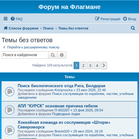
Форум на Флагмане
FAQ
Регистрация
Вход
П
Список форумов
Поиск
Темы без ответов
о
Темы без ответов
и
Перейти к расширенному поиску
с
Поиск
Расширенный поиск
к
1
2
3
4
След.
Найдено 169 результатов
Темы
Поиск биологического отца Рига, Болдерая
Последнее сообщение
Kristynocka
«
23 июл 2026, 22:46
Добавлено в форуме
Поиск сослуживцев по кораблям, частям, учебным
заведениям
АПЛ "КУРСК" основная причина гибели
Последнее сообщение
П-602297
«
13 фев 2026, 09:54
Добавлено в форуме
Подводные лодки
Хоккейная команда из сослуживцев «Шторм»
Североморск
Последнее сообщение
Botvin020
«
28 июл 2024, 18:18
Добавлено в форуме
Поиск сослуживцев по кораблям, частям, учебным
заведениям