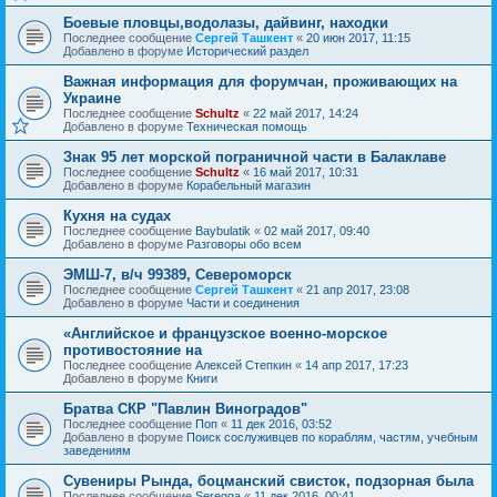
Боевые пловцы,водолазы, дайвинг, находки
Последнее сообщение
Сергей Ташкент
«
20 июн 2017, 11:15
Добавлено в форуме
Исторический раздел
Важная информация для форумчан, проживающих на
Украине
Последнее сообщение
Schultz
«
22 май 2017, 14:24
Добавлено в форуме
Техническая помощь
Знак 95 лет морской пограничной части в Балаклаве
Последнее сообщение
Schultz
«
16 май 2017, 10:31
Добавлено в форуме
Корабельный магазин
Кухня на судах
Последнее сообщение
Baybulatik
«
02 май 2017, 09:40
Добавлено в форуме
Разговоры обо всем
ЭМШ-7, в/ч 99389, Североморск
Последнее сообщение
Сергей Ташкент
«
21 апр 2017, 23:08
Добавлено в форуме
Части и соединения
«Английское и французское военно-морское
противостояние на
Последнее сообщение
Алексей Степкин
«
14 апр 2017, 17:23
Добавлено в форуме
Книги
Братва СКР "Павлин Виноградов"
Последнее сообщение
Поп
«
11 дек 2016, 03:52
Добавлено в форуме
Поиск сослуживцев по кораблям, частям, учебным
заведениям
Сувениры Рында, боцманский свисток, подзорная была
Последнее сообщение
Seregga
«
11 дек 2016, 00:41