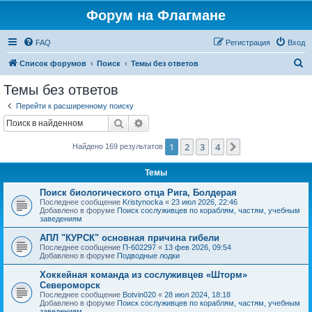
Форум на Флагмане
FAQ
Регистрация
Вход
П
Список форумов
Поиск
Темы без ответов
о
Темы без ответов
и
Перейти к расширенному поиску
с
Поиск
Расширенный поиск
к
1
2
3
4
След.
Найдено 169 результатов
Темы
Поиск биологического отца Рига, Болдерая
Последнее сообщение
Kristynocka
«
23 июл 2026, 22:46
Добавлено в форуме
Поиск сослуживцев по кораблям, частям, учебным
заведениям
АПЛ "КУРСК" основная причина гибели
Последнее сообщение
П-602297
«
13 фев 2026, 09:54
Добавлено в форуме
Подводные лодки
Хоккейная команда из сослуживцев «Шторм»
Североморск
Последнее сообщение
Botvin020
«
28 июл 2024, 18:18
Добавлено в форуме
Поиск сослуживцев по кораблям, частям, учебным
заведениям