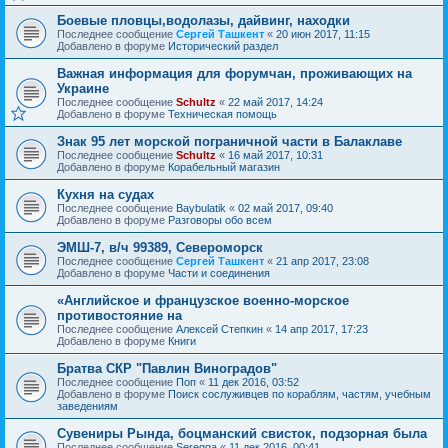
Боевые пловцы,водолазы, дайвинг, находки
Последнее сообщение
Сергей Ташкент
«
20 июн 2017, 11:15
Добавлено в форуме
Исторический раздел
Важная информация для форумчан, проживающих на
Украине
Последнее сообщение
Schultz
«
22 май 2017, 14:24
Добавлено в форуме
Техническая помощь
Знак 95 лет морской пограничной части в Балаклаве
Последнее сообщение
Schultz
«
16 май 2017, 10:31
Добавлено в форуме
Корабельный магазин
Кухня на судах
Последнее сообщение
Baybulatik
«
02 май 2017, 09:40
Добавлено в форуме
Разговоры обо всем
ЭМШ-7, в/ч 99389, Североморск
Последнее сообщение
Сергей Ташкент
«
21 апр 2017, 23:08
Добавлено в форуме
Части и соединения
«Английское и французское военно-морское
противостояние на
Последнее сообщение
Алексей Степкин
«
14 апр 2017, 17:23
Добавлено в форуме
Книги
Братва СКР "Павлин Виноградов"
Последнее сообщение
Поп
«
11 дек 2016, 03:52
Добавлено в форуме
Поиск сослуживцев по кораблям, частям, учебным
заведениям
Сувениры Рында, боцманский свисток, подзорная была
Последнее сообщение
Seregga
«
11 дек 2016, 00:41