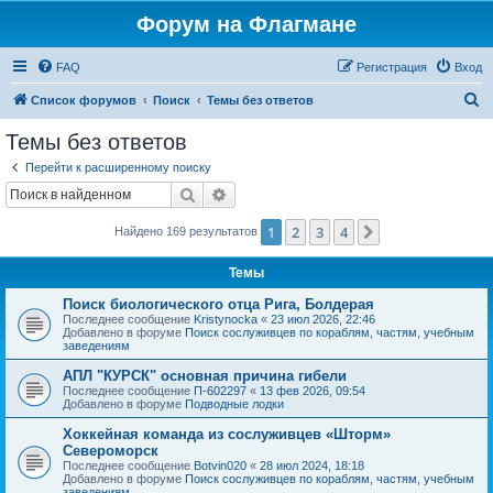
Форум на Флагмане
FAQ
Регистрация
Вход
П
Список форумов
Поиск
Темы без ответов
о
Темы без ответов
и
Перейти к расширенному поиску
с
Поиск
Расширенный поиск
к
1
2
3
4
След.
Найдено 169 результатов
Темы
Поиск биологического отца Рига, Болдерая
Последнее сообщение
Kristynocka
«
23 июл 2026, 22:46
Добавлено в форуме
Поиск сослуживцев по кораблям, частям, учебным
заведениям
АПЛ "КУРСК" основная причина гибели
Последнее сообщение
П-602297
«
13 фев 2026, 09:54
Добавлено в форуме
Подводные лодки
Хоккейная команда из сослуживцев «Шторм»
Североморск
Последнее сообщение
Botvin020
«
28 июл 2024, 18:18
Добавлено в форуме
Поиск сослуживцев по кораблям, частям, учебным
заведениям