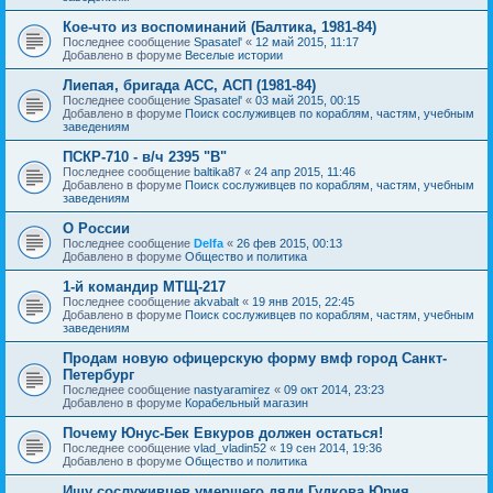
Кое-что из воспоминаний (Балтика, 1981-84)
Последнее сообщение
Spasatel'
«
12 май 2015, 11:17
Добавлено в форуме
Веселые истории
Лиепая, бригада АСС, АСП (1981-84)
Последнее сообщение
Spasatel'
«
03 май 2015, 00:15
Добавлено в форуме
Поиск сослуживцев по кораблям, частям, учебным
заведениям
ПСКР-710 - в/ч 2395 "В"
Последнее сообщение
baltika87
«
24 апр 2015, 11:46
Добавлено в форуме
Поиск сослуживцев по кораблям, частям, учебным
заведениям
О России
Последнее сообщение
Delfa
«
26 фев 2015, 00:13
Добавлено в форуме
Общество и политика
1-й командир МТЩ-217
Последнее сообщение
akvabalt
«
19 янв 2015, 22:45
Добавлено в форуме
Поиск сослуживцев по кораблям, частям, учебным
заведениям
Продам новую офицерскую форму вмф город Санкт-
Петербург
Последнее сообщение
nastyaramirez
«
09 окт 2014, 23:23
Добавлено в форуме
Корабельный магазин
Почему Юнус-Бек Евкуров должен остаться!
Последнее сообщение
vlad_vladin52
«
19 сен 2014, 19:36
Добавлено в форуме
Общество и политика
Ищу сослуживцев умершего дяди Гудкова Юрия