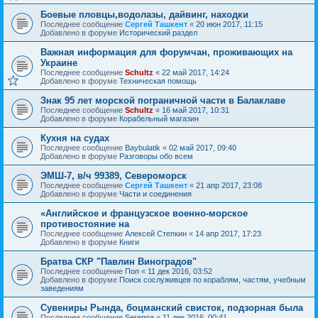
Боевые пловцы,водолазы, дайвинг, находки
Последнее сообщение
Сергей Ташкент
«
20 июн 2017, 11:15
Добавлено в форуме
Исторический раздел
Важная информация для форумчан, проживающих на
Украине
Последнее сообщение
Schultz
«
22 май 2017, 14:24
Добавлено в форуме
Техническая помощь
Знак 95 лет морской пограничной части в Балаклаве
Последнее сообщение
Schultz
«
16 май 2017, 10:31
Добавлено в форуме
Корабельный магазин
Кухня на судах
Последнее сообщение
Baybulatik
«
02 май 2017, 09:40
Добавлено в форуме
Разговоры обо всем
ЭМШ-7, в/ч 99389, Североморск
Последнее сообщение
Сергей Ташкент
«
21 апр 2017, 23:08
Добавлено в форуме
Части и соединения
«Английское и французское военно-морское
противостояние на
Последнее сообщение
Алексей Степкин
«
14 апр 2017, 17:23
Добавлено в форуме
Книги
Братва СКР "Павлин Виноградов"
Последнее сообщение
Поп
«
11 дек 2016, 03:52
Добавлено в форуме
Поиск сослуживцев по кораблям, частям, учебным
заведениям
Сувениры Рында, боцманский свисток, подзорная была
Последнее сообщение
Seregga
«
11 дек 2016, 00:41