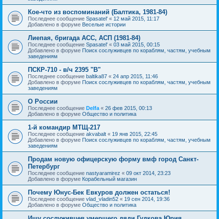
Кое-что из воспоминаний (Балтика, 1981-84)
Последнее сообщение
Spasatel'
«
12 май 2015, 11:17
Добавлено в форуме
Веселые истории
Лиепая, бригада АСС, АСП (1981-84)
Последнее сообщение
Spasatel'
«
03 май 2015, 00:15
Добавлено в форуме
Поиск сослуживцев по кораблям, частям, учебным
заведениям
ПСКР-710 - в/ч 2395 "В"
Последнее сообщение
baltika87
«
24 апр 2015, 11:46
Добавлено в форуме
Поиск сослуживцев по кораблям, частям, учебным
заведениям
О России
Последнее сообщение
Delfa
«
26 фев 2015, 00:13
Добавлено в форуме
Общество и политика
1-й командир МТЩ-217
Последнее сообщение
akvabalt
«
19 янв 2015, 22:45
Добавлено в форуме
Поиск сослуживцев по кораблям, частям, учебным
заведениям
Продам новую офицерскую форму вмф город Санкт-
Петербург
Последнее сообщение
nastyaramirez
«
09 окт 2014, 23:23
Добавлено в форуме
Корабельный магазин
Почему Юнус-Бек Евкуров должен остаться!
Последнее сообщение
vlad_vladin52
«
19 сен 2014, 19:36
Добавлено в форуме
Общество и политика
Ищу сослуживцев умершего дяди Гудкова Юрия