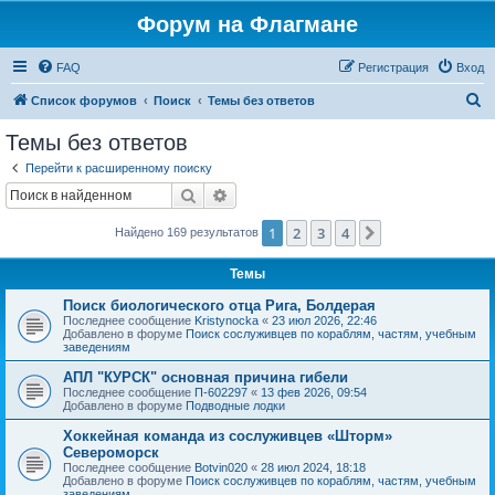
Форум на Флагмане
FAQ
Регистрация
Вход
П
Список форумов
Поиск
Темы без ответов
о
Темы без ответов
и
Перейти к расширенному поиску
с
Поиск
Расширенный поиск
к
1
2
3
4
След.
Найдено 169 результатов
Темы
Поиск биологического отца Рига, Болдерая
Последнее сообщение
Kristynocka
«
23 июл 2026, 22:46
Добавлено в форуме
Поиск сослуживцев по кораблям, частям, учебным
заведениям
АПЛ "КУРСК" основная причина гибели
Последнее сообщение
П-602297
«
13 фев 2026, 09:54
Добавлено в форуме
Подводные лодки
Хоккейная команда из сослуживцев «Шторм»
Североморск
Последнее сообщение
Botvin020
«
28 июл 2024, 18:18
Добавлено в форуме
Поиск сослуживцев по кораблям, частям, учебным
заведениям