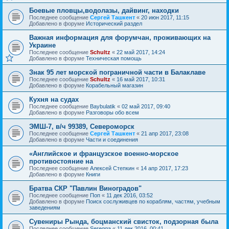
Боевые пловцы,водолазы, дайвинг, находки
Последнее сообщение
Сергей Ташкент
«
20 июн 2017, 11:15
Добавлено в форуме
Исторический раздел
Важная информация для форумчан, проживающих на
Украине
Последнее сообщение
Schultz
«
22 май 2017, 14:24
Добавлено в форуме
Техническая помощь
Знак 95 лет морской пограничной части в Балаклаве
Последнее сообщение
Schultz
«
16 май 2017, 10:31
Добавлено в форуме
Корабельный магазин
Кухня на судах
Последнее сообщение
Baybulatik
«
02 май 2017, 09:40
Добавлено в форуме
Разговоры обо всем
ЭМШ-7, в/ч 99389, Североморск
Последнее сообщение
Сергей Ташкент
«
21 апр 2017, 23:08
Добавлено в форуме
Части и соединения
«Английское и французское военно-морское
противостояние на
Последнее сообщение
Алексей Степкин
«
14 апр 2017, 17:23
Добавлено в форуме
Книги
Братва СКР "Павлин Виноградов"
Последнее сообщение
Поп
«
11 дек 2016, 03:52
Добавлено в форуме
Поиск сослуживцев по кораблям, частям, учебным
заведениям
Сувениры Рында, боцманский свисток, подзорная была
Последнее сообщение
Seregga
«
11 дек 2016, 00:41