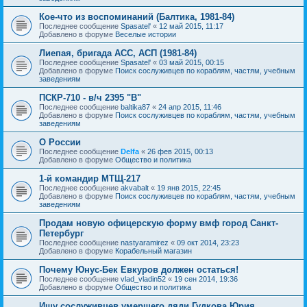
Кое-что из воспоминаний (Балтика, 1981-84)
Последнее сообщение
Spasatel'
«
12 май 2015, 11:17
Добавлено в форуме
Веселые истории
Лиепая, бригада АСС, АСП (1981-84)
Последнее сообщение
Spasatel'
«
03 май 2015, 00:15
Добавлено в форуме
Поиск сослуживцев по кораблям, частям, учебным
заведениям
ПСКР-710 - в/ч 2395 "В"
Последнее сообщение
baltika87
«
24 апр 2015, 11:46
Добавлено в форуме
Поиск сослуживцев по кораблям, частям, учебным
заведениям
О России
Последнее сообщение
Delfa
«
26 фев 2015, 00:13
Добавлено в форуме
Общество и политика
1-й командир МТЩ-217
Последнее сообщение
akvabalt
«
19 янв 2015, 22:45
Добавлено в форуме
Поиск сослуживцев по кораблям, частям, учебным
заведениям
Продам новую офицерскую форму вмф город Санкт-
Петербург
Последнее сообщение
nastyaramirez
«
09 окт 2014, 23:23
Добавлено в форуме
Корабельный магазин
Почему Юнус-Бек Евкуров должен остаться!
Последнее сообщение
vlad_vladin52
«
19 сен 2014, 19:36
Добавлено в форуме
Общество и политика
Ищу сослуживцев умершего дяди Гудкова Юрия