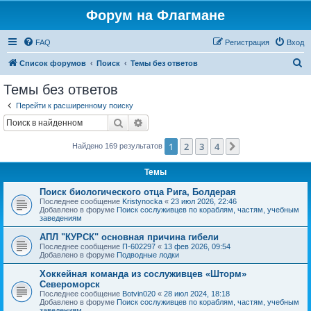
Форум на Флагмане
FAQ
Регистрация
Вход
П
Список форумов
Поиск
Темы без ответов
о
Темы без ответов
и
Перейти к расширенному поиску
с
Поиск
Расширенный поиск
к
1
2
3
4
След.
Найдено 169 результатов
Темы
Поиск биологического отца Рига, Болдерая
Последнее сообщение
Kristynocka
«
23 июл 2026, 22:46
Добавлено в форуме
Поиск сослуживцев по кораблям, частям, учебным
заведениям
АПЛ "КУРСК" основная причина гибели
Последнее сообщение
П-602297
«
13 фев 2026, 09:54
Добавлено в форуме
Подводные лодки
Хоккейная команда из сослуживцев «Шторм»
Североморск
Последнее сообщение
Botvin020
«
28 июл 2024, 18:18
Добавлено в форуме
Поиск сослуживцев по кораблям, частям, учебным
заведениям