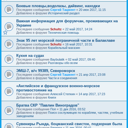
Боевые пловцы,водолазы, дайвинг, находки
Последнее сообщение
Сергей Ташкент
«
20 июн 2017, 11:15
Добавлено в форуме
Исторический раздел
Важная информация для форумчан, проживающих на
Украине
Последнее сообщение
Schultz
«
22 май 2017, 14:24
Добавлено в форуме
Техническая помощь
Знак 95 лет морской пограничной части в Балаклаве
Последнее сообщение
Schultz
«
16 май 2017, 10:31
Добавлено в форуме
Корабельный магазин
Кухня на судах
Последнее сообщение
Baybulatik
«
02 май 2017, 09:40
Добавлено в форуме
Разговоры обо всем
ЭМШ-7, в/ч 99389, Североморск
Последнее сообщение
Сергей Ташкент
«
21 апр 2017, 23:08
Добавлено в форуме
Части и соединения
«Английское и французское военно-морское
противостояние на
Последнее сообщение
Алексей Степкин
«
14 апр 2017, 17:23
Добавлено в форуме
Книги
Братва СКР "Павлин Виноградов"
Последнее сообщение
Поп
«
11 дек 2016, 03:52
Добавлено в форуме
Поиск сослуживцев по кораблям, частям, учебным
заведениям
Сувениры Рында, боцманский свисток, подзорная была
Последнее сообщение
Seregga
«
11 дек 2016, 00:41