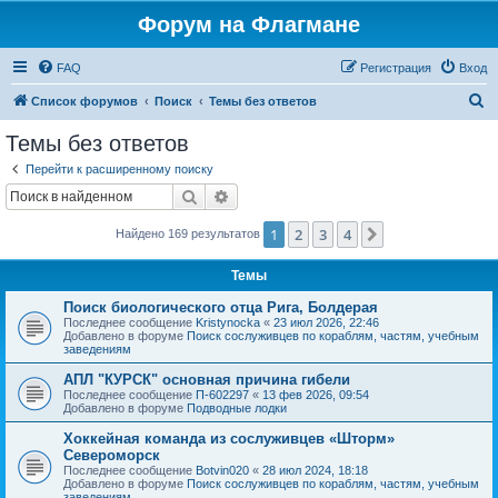
Форум на Флагмане
FAQ
Регистрация
Вход
П
Список форумов
Поиск
Темы без ответов
о
Темы без ответов
и
Перейти к расширенному поиску
с
Поиск
Расширенный поиск
к
1
2
3
4
След.
Найдено 169 результатов
Темы
Поиск биологического отца Рига, Болдерая
Последнее сообщение
Kristynocka
«
23 июл 2026, 22:46
Добавлено в форуме
Поиск сослуживцев по кораблям, частям, учебным
заведениям
АПЛ "КУРСК" основная причина гибели
Последнее сообщение
П-602297
«
13 фев 2026, 09:54
Добавлено в форуме
Подводные лодки
Хоккейная команда из сослуживцев «Шторм»
Североморск
Последнее сообщение
Botvin020
«
28 июл 2024, 18:18
Добавлено в форуме
Поиск сослуживцев по кораблям, частям, учебным
заведениям