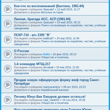
Кое-что из воспоминаний (Балтика, 1981-84)
Последнее сообщение
Spasatel'
«
12 май 2015, 11:17
Добавлено в форуме
Веселые истории
Лиепая, бригада АСС, АСП (1981-84)
Последнее сообщение
Spasatel'
«
03 май 2015, 00:15
Добавлено в форуме
Поиск сослуживцев по кораблям, частям, учебным
заведениям
ПСКР-710 - в/ч 2395 "В"
Последнее сообщение
baltika87
«
24 апр 2015, 11:46
Добавлено в форуме
Поиск сослуживцев по кораблям, частям, учебным
заведениям
О России
Последнее сообщение
Delfa
«
26 фев 2015, 00:13
Добавлено в форуме
Общество и политика
1-й командир МТЩ-217
Последнее сообщение
akvabalt
«
19 янв 2015, 22:45
Добавлено в форуме
Поиск сослуживцев по кораблям, частям, учебным
заведениям
Продам новую офицерскую форму вмф город Санкт-
Петербург
Последнее сообщение
nastyaramirez
«
09 окт 2014, 23:23
Добавлено в форуме
Корабельный магазин
Почему Юнус-Бек Евкуров должен остаться!
Последнее сообщение
vlad_vladin52
«
19 сен 2014, 19:36
Добавлено в форуме
Общество и политика
Ищу сослуживцев умершего дяди Гудкова Юрия