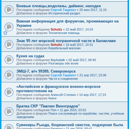
Боевые пловцы,водолазы, дайвинг, находки
Последнее сообщение
Сергей Ташкент
«
20 июн 2017, 11:15
Добавлено в форуме
Исторический раздел
Важная информация для форумчан, проживающих на
Украине
Последнее сообщение
Schultz
«
22 май 2017, 14:24
Добавлено в форуме
Техническая помощь
Знак 95 лет морской пограничной части в Балаклаве
Последнее сообщение
Schultz
«
16 май 2017, 10:31
Добавлено в форуме
Корабельный магазин
Кухня на судах
Последнее сообщение
Baybulatik
«
02 май 2017, 09:40
Добавлено в форуме
Разговоры обо всем
ЭМШ-7, в/ч 99389, Североморск
Последнее сообщение
Сергей Ташкент
«
21 апр 2017, 23:08
Добавлено в форуме
Части и соединения
«Английское и французское военно-морское
противостояние на
Последнее сообщение
Алексей Степкин
«
14 апр 2017, 17:23
Добавлено в форуме
Книги
Братва СКР "Павлин Виноградов"
Последнее сообщение
Поп
«
11 дек 2016, 03:52
Добавлено в форуме
Поиск сослуживцев по кораблям, частям, учебным
заведениям
Сувениры Рында, боцманский свисток, подзорная была
Последнее сообщение
Seregga
«
11 дек 2016, 00:41