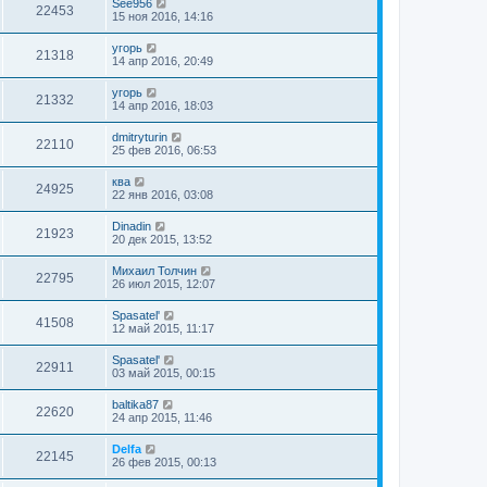
See956
22453
15 ноя 2016, 14:16
угорь
21318
14 апр 2016, 20:49
угорь
21332
14 апр 2016, 18:03
dmitryturin
22110
25 фев 2016, 06:53
ква
24925
22 янв 2016, 03:08
Dinadin
21923
20 дек 2015, 13:52
Михаил Толчин
22795
26 июл 2015, 12:07
Spasatel'
41508
12 май 2015, 11:17
Spasatel'
22911
03 май 2015, 00:15
baltika87
22620
24 апр 2015, 11:46
Delfa
22145
26 фев 2015, 00:13