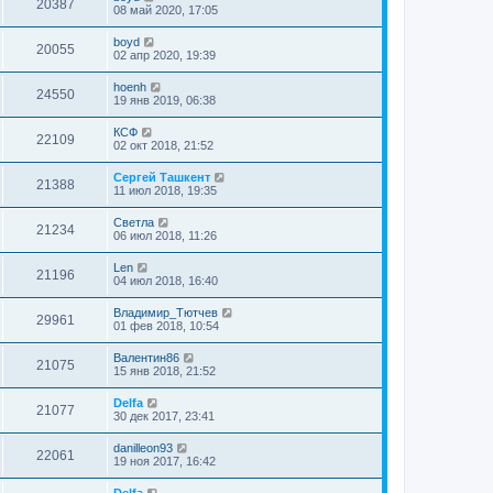
20387
08 май 2020, 17:05
boyd
20055
02 апр 2020, 19:39
hoenh
24550
19 янв 2019, 06:38
КСФ
22109
02 окт 2018, 21:52
Сергей Ташкент
21388
11 июл 2018, 19:35
Cветла
21234
06 июл 2018, 11:26
Len
21196
04 июл 2018, 16:40
Владимир_Тютчев
29961
01 фев 2018, 10:54
Валентин86
21075
15 янв 2018, 21:52
Delfa
21077
30 дек 2017, 23:41
danilleon93
22061
19 ноя 2017, 16:42
Delfa