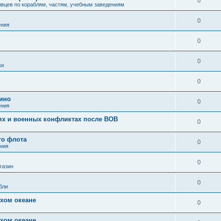
0
вцев по кораблям, частям, учебным заведениям
0
ения
0
0
ки
0
кино
0
ения
иях и военных конфликтах после ВОВ
0
го флота
0
ния
0
газин
0
бли
хом океане
0
хом океане