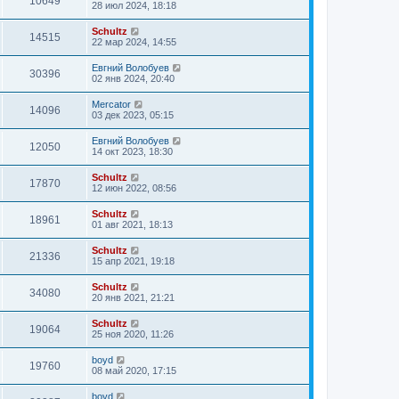
10649
28 июл 2024, 18:18
Schultz
14515
22 мар 2024, 14:55
Евгний Волобуев
30396
02 янв 2024, 20:40
Mercator
14096
03 дек 2023, 05:15
Евгний Волобуев
12050
14 окт 2023, 18:30
Schultz
17870
12 июн 2022, 08:56
Schultz
18961
01 авг 2021, 18:13
Schultz
21336
15 апр 2021, 19:18
Schultz
34080
20 янв 2021, 21:21
Schultz
19064
25 ноя 2020, 11:26
boyd
19760
08 май 2020, 17:15
boyd