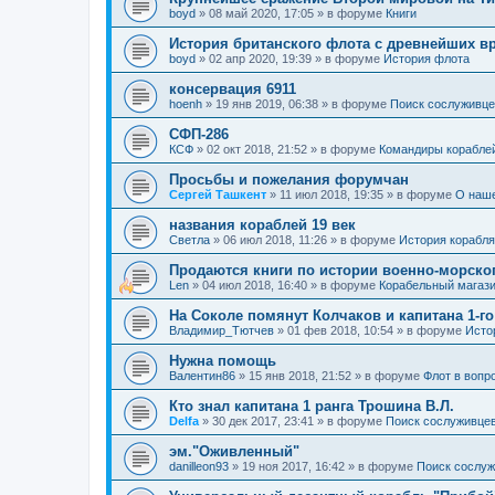
boyd
»
08 май 2020, 17:05
» в форуме
Книги
История британского флота с древнейших в
boyd
»
02 апр 2020, 19:39
» в форуме
История флота
консервация 6911
hoenh
»
19 янв 2019, 06:38
» в форуме
Поиск сослуживце
СФП-286
КСФ
»
02 окт 2018, 21:52
» в форуме
Командиры корабле
Просьбы и пожелания форумчан
Сергей Ташкент
»
11 июл 2018, 19:35
» в форуме
О наш
названия кораблей 19 век
Cветла
»
06 июл 2018, 11:26
» в форуме
История корабля
Продаются книги по истории военно-морско
Len
»
04 июл 2018, 16:40
» в форуме
Корабельный магаз
На Соколе помянут Колчаков и капитана 1-го
Владимир_Тютчев
»
01 фев 2018, 10:54
» в форуме
Исто
Нужна помощь
Валентин86
»
15 янв 2018, 21:52
» в форуме
Флот в вопр
Кто знал капитана 1 ранга Трошина В.Л.
Delfa
»
30 дек 2017, 23:41
» в форуме
Поиск сослуживцев
эм."Оживленный"
danilleon93
»
19 ноя 2017, 16:42
» в форуме
Поиск сослуж