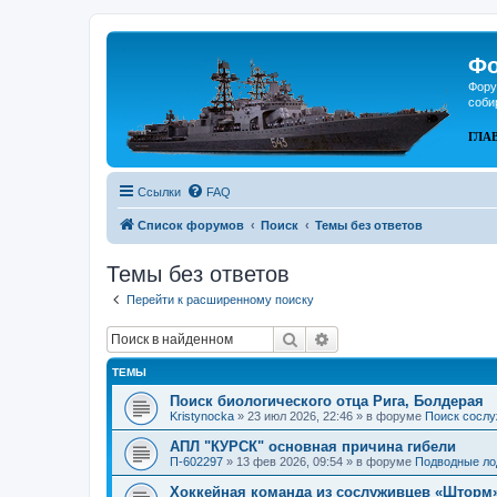
Фо
Фору
соби
ГЛА
Ссылки
FAQ
Список форумов
Поиск
Темы без ответов
Темы без ответов
Перейти к расширенному поиску
Поиск
Расширенный поиск
ТЕМЫ
Поиск биологического отца Рига, Болдерая
Kristynocka
»
23 июл 2026, 22:46
» в форуме
Поиск сослу
АПЛ "КУРСК" основная причина гибели
П-602297
»
13 фев 2026, 09:54
» в форуме
Подводные ло
Хоккейная команда из сослуживцев «Шторм