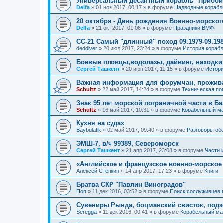
Универсальный десантный корабль "Прибой
Delfa
»
01 ноя 2017, 00:17
» в форуме
Надводные корабл
20 октября - День рождения Военно-морског
Delfa
»
21 окт 2017, 01:06
» в форуме
Праздники ВМФ
СС-21 Самый "длинный" поход 09.1979-09.198
deddiver
»
20 июл 2017, 23:24
» в форуме
История кораб
Боевые пловцы,водолазы, дайвинг, находки
Сергей Ташкент
»
20 июн 2017, 11:15
» в форуме
Истори
Важная информация для форумчан, прожив
Schultz
»
22 май 2017, 14:24
» в форуме
Техническая п
Знак 95 лет морской пограничной части в Б
Schultz
»
16 май 2017, 10:31
» в форуме
Корабельный ма
Кухня на судах
Baybulatik
»
02 май 2017, 09:40
» в форуме
Разговоры об
ЭМШ-7, в/ч 99389, Североморск
Сергей Ташкент
»
21 апр 2017, 23:08
» в форуме
Части 
«Английское и французское военно-морское
Алексей Степкин
»
14 апр 2017, 17:23
» в форуме
Книги
Братва СКР "Павлин Виноградов"
Поп
»
11 дек 2016, 03:52
» в форуме
Поиск сослуживцев 
Сувениры Рында, боцманский свисток, под
Seregga
»
11 дек 2016, 00:41
» в форуме
Корабельный ма