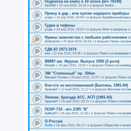
Подписка на книгу о 10 опэск (в/ч 70140)
See956
»
15 ноя 2016, 14:16
» в форуме
Книги
Приму в дар , или куплю недорого приборы
угорь
»
14 апр 2016, 20:49
» в форуме
Корабельный мага
Гудки и тифоны
угорь
»
14 апр 2016, 18:03
» в форуме
Флот в вопросах и
Нужны знакомства с любыми работниками с
dmitryturin
»
25 фев 2016, 06:53
» в форуме
Поиск сослуж
СДК-83 1973-1974
ква
»
22 янв 2016, 03:08
» в форуме
Поиск сослуживцев 
ВВМУ им. Фрунзе. Выпуск 1950 (2 рота)
Dinadin
»
20 дек 2015, 13:52
» в форуме
Поиск сослуживц
ЭМ "Степенный" пр. 30бис
Михаил Толчин
»
26 июл 2015, 12:07
» в форуме
Поиск с
Кое-что из воспоминаний (Балтика, 1981-84)
Spasatel'
»
12 май 2015, 11:17
» в форуме
Веселые истор
Лиепая, бригада АСС, АСП (1981-84)
Spasatel'
»
03 май 2015, 00:15
» в форуме
Поиск сослужи
ПСКР-710 - в/ч 2395 "В"
baltika87
»
24 апр 2015, 11:46
» в форуме
Поиск сослужив
О России
Delfa
»
26 фев 2015, 00:13
» в форуме
Общество и полит