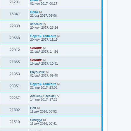
21201
01 ноя 2017, 00:17
Delfa
15341
21 окт 2017, 01:06
deddiver
22339
20 июл 2017, 23:24
Сергей Ташкент
29568
20 июн 2017, 11:15
Schultz
22012
22 май 2017, 14:24
Schultz
21865
16 май 2017, 10:31
Baybulatik
21353
02 май 2017, 09:40
Сергей Ташкент
23351
21 апр 2017, 23:08
Алексей Степкин
22267
14 апр 2017, 17:23
Поп
21802
11 дек 2016, 03:52
Seregga
21510
11 дек 2016, 00:41