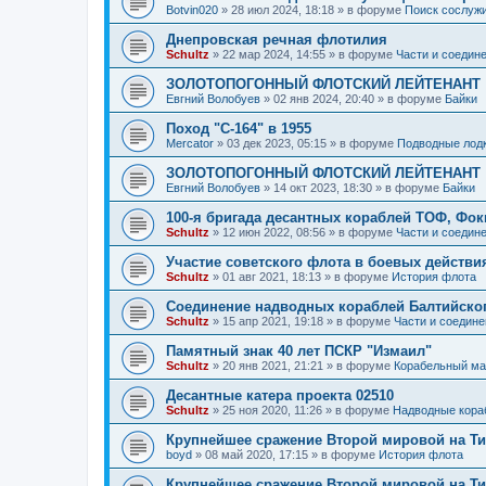
Botvin020
»
28 июл 2024, 18:18
» в форуме
Поиск сослужи
Днепровская речная флотилия
Schultz
»
22 мар 2024, 14:55
» в форуме
Части и соедин
ЗОЛОТОПОГОННЫЙ ФЛОТСКИЙ ЛЕЙТЕНАНТ
Евгний Волобуев
»
02 янв 2024, 20:40
» в форуме
Байки
Поход "С-164" в 1955
Mercator
»
03 дек 2023, 05:15
» в форуме
Подводные лод
ЗОЛОТОПОГОННЫЙ ФЛОТСКИЙ ЛЕЙТЕНАНТ
Евгний Волобуев
»
14 окт 2023, 18:30
» в форуме
Байки
100-я бригада десантных кораблей ТОФ, Фо
Schultz
»
12 июн 2022, 08:56
» в форуме
Части и соедин
Участие советского флота в боевых действ
Schultz
»
01 авг 2021, 18:13
» в форуме
История флота
Соединение надводных кораблей Балтийско
Schultz
»
15 апр 2021, 19:18
» в форуме
Части и соедине
Памятный знак 40 лет ПСКР "Измаил"
Schultz
»
20 янв 2021, 21:21
» в форуме
Корабельный ма
Десантные катера проекта 02510
Schultz
»
25 ноя 2020, 11:26
» в форуме
Надводные кора
Крупнейшее сражение Второй мировой на Ти
boyd
»
08 май 2020, 17:15
» в форуме
История флота
Крупнейшее сражение Второй мировой на Ти