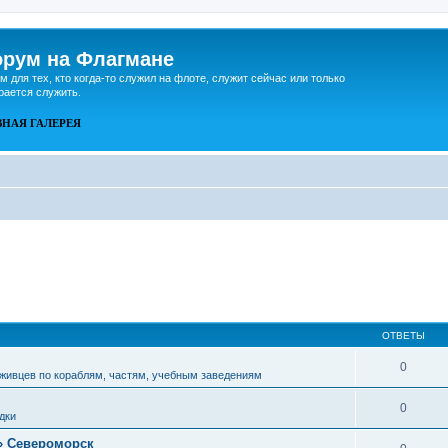
рум на Флагмане
м для тех, кто когда-то служил на флоте, служит сейчас или только
рается служить.
ВНАЯ
ГАЛЕРЕЯ
ОТВЕТЫ
0
живцев по кораблям, частям, учебным заведениям
0
дки
» Североморск