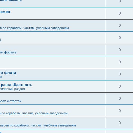
0
ремен
0
0
в по кораблям, частям, учебным заведениям
0
й
0
ем форуме
0
го флота
0
ин
 ранга Щастного.
0
рический раздел
0
осах и ответах
0
 по кораблям, частям, учебным заведениям
0
ивцев по кораблям, частям, учебным заведениям