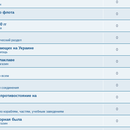
"
0
и
о флота
0
0 гг
0
ля
0
ческий раздел
ающих на Украине
0
омощь
алаклаве
0
газин
0
о всем
0
и соединения
 противостояние на
0
0
по кораблям, частям, учебным заведениям
зорная была
0
газин