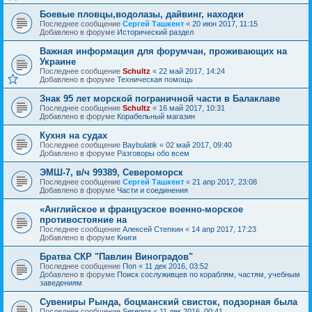
Боевые пловцы,водолазы, дайвинг, находки
Последнее сообщение
Сергей Ташкент
«
20 июн 2017, 11:15
Добавлено в форуме
Исторический раздел
Важная информация для форумчан, проживающих на
Украине
Последнее сообщение
Schultz
«
22 май 2017, 14:24
Добавлено в форуме
Техническая помощь
Знак 95 лет морской пограничной части в Балаклаве
Последнее сообщение
Schultz
«
16 май 2017, 10:31
Добавлено в форуме
Корабельный магазин
Кухня на судах
Последнее сообщение
Baybulatik
«
02 май 2017, 09:40
Добавлено в форуме
Разговоры обо всем
ЭМШ-7, в/ч 99389, Североморск
Последнее сообщение
Сергей Ташкент
«
21 апр 2017, 23:08
Добавлено в форуме
Части и соединения
«Английское и французское военно-морское
противостояние на
Последнее сообщение
Алексей Степкин
«
14 апр 2017, 17:23
Добавлено в форуме
Книги
Братва СКР "Павлин Виноградов"
Последнее сообщение
Поп
«
11 дек 2016, 03:52
Добавлено в форуме
Поиск сослуживцев по кораблям, частям, учебным
заведениям
Сувениры Рында, боцманский свисток, подзорная была
Последнее сообщение
Seregga
«
11 дек 2016, 00:41