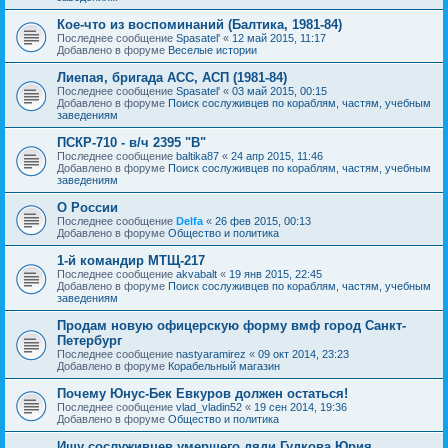
Кое-что из воспоминаний (Балтика, 1981-84)
Последнее сообщение
Spasatel'
«
12 май 2015, 11:17
Добавлено в форуме
Веселые истории
Лиепая, бригада АСС, АСП (1981-84)
Последнее сообщение
Spasatel'
«
03 май 2015, 00:15
Добавлено в форуме
Поиск сослуживцев по кораблям, частям, учебным
заведениям
ПСКР-710 - в/ч 2395 "В"
Последнее сообщение
baltika87
«
24 апр 2015, 11:46
Добавлено в форуме
Поиск сослуживцев по кораблям, частям, учебным
заведениям
О России
Последнее сообщение
Delfa
«
26 фев 2015, 00:13
Добавлено в форуме
Общество и политика
1-й командир МТЩ-217
Последнее сообщение
akvabalt
«
19 янв 2015, 22:45
Добавлено в форуме
Поиск сослуживцев по кораблям, частям, учебным
заведениям
Продам новую офицерскую форму вмф город Санкт-
Петербург
Последнее сообщение
nastyaramirez
«
09 окт 2014, 23:23
Добавлено в форуме
Корабельный магазин
Почему Юнус-Бек Евкуров должен остаться!
Последнее сообщение
vlad_vladin52
«
19 сен 2014, 19:36
Добавлено в форуме
Общество и политика
Ищу сослуживцев умершего дяди Гудкова Юрия