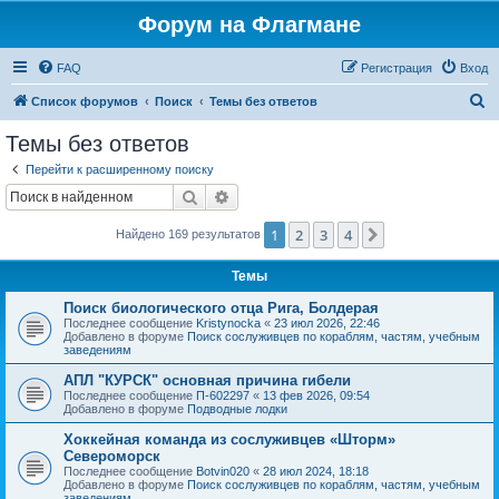
Форум на Флагмане
FAQ
Регистрация
Вход
П
Список форумов
Поиск
Темы без ответов
о
Темы без ответов
и
Перейти к расширенному поиску
с
Поиск
Расширенный поиск
к
1
2
3
4
След.
Найдено 169 результатов
Темы
Поиск биологического отца Рига, Болдерая
Последнее сообщение
Kristynocka
«
23 июл 2026, 22:46
Добавлено в форуме
Поиск сослуживцев по кораблям, частям, учебным
заведениям
АПЛ "КУРСК" основная причина гибели
Последнее сообщение
П-602297
«
13 фев 2026, 09:54
Добавлено в форуме
Подводные лодки
Хоккейная команда из сослуживцев «Шторм»
Североморск
Последнее сообщение
Botvin020
«
28 июл 2024, 18:18
Добавлено в форуме
Поиск сослуживцев по кораблям, частям, учебным
заведениям