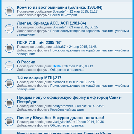
Кое-что из воспоминаний (Балтика, 1981-84)
Последнее сообщение
Spasatel'
«
12 май 2015, 11:17
Добавлено в форуме
Веселые истории
Лиепая, бригада АСС, АСП (1981-84)
Последнее сообщение
Spasatel'
«
03 май 2015, 00:15
Добавлено в форуме
Поиск сослуживцев по кораблям, частям, учебным
заведениям
ПСКР-710 - в/ч 2395 "В"
Последнее сообщение
baltika87
«
24 апр 2015, 11:46
Добавлено в форуме
Поиск сослуживцев по кораблям, частям, учебным
заведениям
О России
Последнее сообщение
Delfa
«
26 фев 2015, 00:13
Добавлено в форуме
Общество и политика
1-й командир МТЩ-217
Последнее сообщение
akvabalt
«
19 янв 2015, 22:45
Добавлено в форуме
Поиск сослуживцев по кораблям, частям, учебным
заведениям
Продам новую офицерскую форму вмф город Санкт-
Петербург
Последнее сообщение
nastyaramirez
«
09 окт 2014, 23:23
Добавлено в форуме
Корабельный магазин
Почему Юнус-Бек Евкуров должен остаться!
Последнее сообщение
vlad_vladin52
«
19 сен 2014, 19:36
Добавлено в форуме
Общество и политика
Ищу сослуживцев умершего дяди Гудкова Юрия