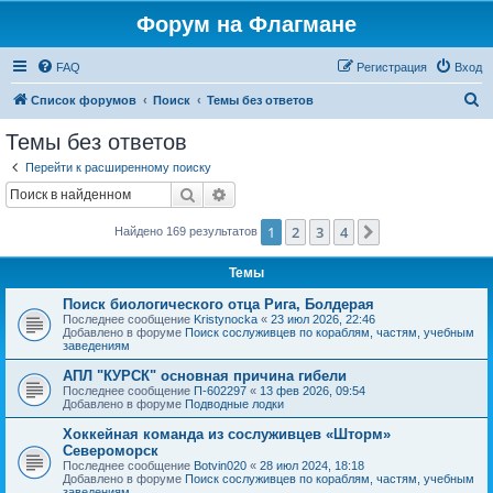
Форум на Флагмане
FAQ
Регистрация
Вход
П
Список форумов
Поиск
Темы без ответов
о
Темы без ответов
и
Перейти к расширенному поиску
с
Поиск
Расширенный поиск
к
1
2
3
4
След.
Найдено 169 результатов
Темы
Поиск биологического отца Рига, Болдерая
Последнее сообщение
Kristynocka
«
23 июл 2026, 22:46
Добавлено в форуме
Поиск сослуживцев по кораблям, частям, учебным
заведениям
АПЛ "КУРСК" основная причина гибели
Последнее сообщение
П-602297
«
13 фев 2026, 09:54
Добавлено в форуме
Подводные лодки
Хоккейная команда из сослуживцев «Шторм»
Североморск
Последнее сообщение
Botvin020
«
28 июл 2024, 18:18
Добавлено в форуме
Поиск сослуживцев по кораблям, частям, учебным
заведениям