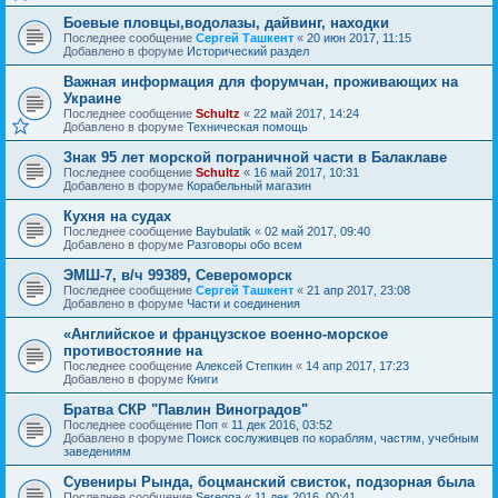
Боевые пловцы,водолазы, дайвинг, находки
Последнее сообщение
Сергей Ташкент
«
20 июн 2017, 11:15
Добавлено в форуме
Исторический раздел
Важная информация для форумчан, проживающих на
Украине
Последнее сообщение
Schultz
«
22 май 2017, 14:24
Добавлено в форуме
Техническая помощь
Знак 95 лет морской пограничной части в Балаклаве
Последнее сообщение
Schultz
«
16 май 2017, 10:31
Добавлено в форуме
Корабельный магазин
Кухня на судах
Последнее сообщение
Baybulatik
«
02 май 2017, 09:40
Добавлено в форуме
Разговоры обо всем
ЭМШ-7, в/ч 99389, Североморск
Последнее сообщение
Сергей Ташкент
«
21 апр 2017, 23:08
Добавлено в форуме
Части и соединения
«Английское и французское военно-морское
противостояние на
Последнее сообщение
Алексей Степкин
«
14 апр 2017, 17:23
Добавлено в форуме
Книги
Братва СКР "Павлин Виноградов"
Последнее сообщение
Поп
«
11 дек 2016, 03:52
Добавлено в форуме
Поиск сослуживцев по кораблям, частям, учебным
заведениям
Сувениры Рында, боцманский свисток, подзорная была
Последнее сообщение
Seregga
«
11 дек 2016, 00:41