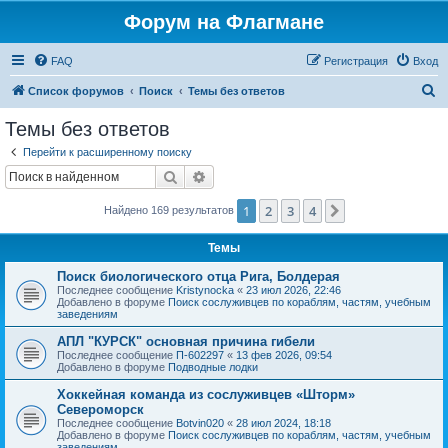
Форум на Флагмане
FAQ
Регистрация
Вход
П
Список форумов
Поиск
Темы без ответов
о
Темы без ответов
и
Перейти к расширенному поиску
с
Поиск
Расширенный поиск
к
1
2
3
4
След.
Найдено 169 результатов
Темы
Поиск биологического отца Рига, Болдерая
Последнее сообщение
Kristynocka
«
23 июл 2026, 22:46
Добавлено в форуме
Поиск сослуживцев по кораблям, частям, учебным
заведениям
АПЛ "КУРСК" основная причина гибели
Последнее сообщение
П-602297
«
13 фев 2026, 09:54
Добавлено в форуме
Подводные лодки
Хоккейная команда из сослуживцев «Шторм»
Североморск
Последнее сообщение
Botvin020
«
28 июл 2024, 18:18
Добавлено в форуме
Поиск сослуживцев по кораблям, частям, учебным
заведениям