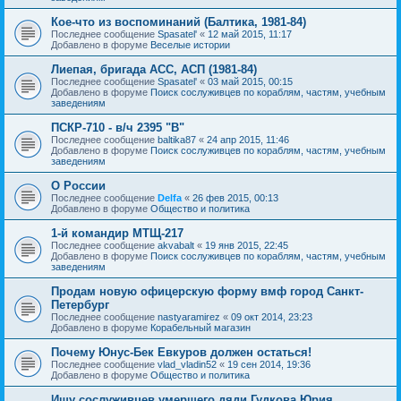
Кое-что из воспоминаний (Балтика, 1981-84)
Последнее сообщение
Spasatel'
«
12 май 2015, 11:17
Добавлено в форуме
Веселые истории
Лиепая, бригада АСС, АСП (1981-84)
Последнее сообщение
Spasatel'
«
03 май 2015, 00:15
Добавлено в форуме
Поиск сослуживцев по кораблям, частям, учебным
заведениям
ПСКР-710 - в/ч 2395 "В"
Последнее сообщение
baltika87
«
24 апр 2015, 11:46
Добавлено в форуме
Поиск сослуживцев по кораблям, частям, учебным
заведениям
О России
Последнее сообщение
Delfa
«
26 фев 2015, 00:13
Добавлено в форуме
Общество и политика
1-й командир МТЩ-217
Последнее сообщение
akvabalt
«
19 янв 2015, 22:45
Добавлено в форуме
Поиск сослуживцев по кораблям, частям, учебным
заведениям
Продам новую офицерскую форму вмф город Санкт-
Петербург
Последнее сообщение
nastyaramirez
«
09 окт 2014, 23:23
Добавлено в форуме
Корабельный магазин
Почему Юнус-Бек Евкуров должен остаться!
Последнее сообщение
vlad_vladin52
«
19 сен 2014, 19:36
Добавлено в форуме
Общество и политика
Ищу сослуживцев умершего дяди Гудкова Юрия