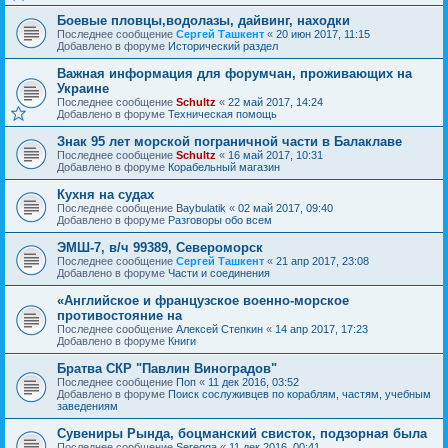
Боевые пловцы,водолазы, дайвинг, находки
Последнее сообщение
Сергей Ташкент
«
20 июн 2017, 11:15
Добавлено в форуме
Исторический раздел
Важная информация для форумчан, проживающих на
Украине
Последнее сообщение
Schultz
«
22 май 2017, 14:24
Добавлено в форуме
Техническая помощь
Знак 95 лет морской пограничной части в Балаклаве
Последнее сообщение
Schultz
«
16 май 2017, 10:31
Добавлено в форуме
Корабельный магазин
Кухня на судах
Последнее сообщение
Baybulatik
«
02 май 2017, 09:40
Добавлено в форуме
Разговоры обо всем
ЭМШ-7, в/ч 99389, Североморск
Последнее сообщение
Сергей Ташкент
«
21 апр 2017, 23:08
Добавлено в форуме
Части и соединения
«Английское и французское военно-морское
противостояние на
Последнее сообщение
Алексей Степкин
«
14 апр 2017, 17:23
Добавлено в форуме
Книги
Братва СКР "Павлин Виноградов"
Последнее сообщение
Поп
«
11 дек 2016, 03:52
Добавлено в форуме
Поиск сослуживцев по кораблям, частям, учебным
заведениям
Сувениры Рында, боцманский свисток, подзорная была
Последнее сообщение
Seregga
«
11 дек 2016, 00:41