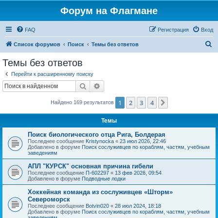
Форум на Флагмане
FAQ
Регистрация
Вход
П
Список форумов
Поиск
Темы без ответов
о
Темы без ответов
и
Перейти к расширенному поиску
с
Поиск
Расширенный поиск
к
1
2
3
4
След.
Найдено 169 результатов
Темы
Поиск биологического отца Рига, Болдерая
Последнее сообщение
Kristynocka
«
23 июл 2026, 22:46
Добавлено в форуме
Поиск сослуживцев по кораблям, частям, учебным
заведениям
АПЛ "КУРСК" основная причина гибели
Последнее сообщение
П-602297
«
13 фев 2026, 09:54
Добавлено в форуме
Подводные лодки
Хоккейная команда из сослуживцев «Шторм»
Североморск
Последнее сообщение
Botvin020
«
28 июл 2024, 18:18
Добавлено в форуме
Поиск сослуживцев по кораблям, частям, учебным
заведениям