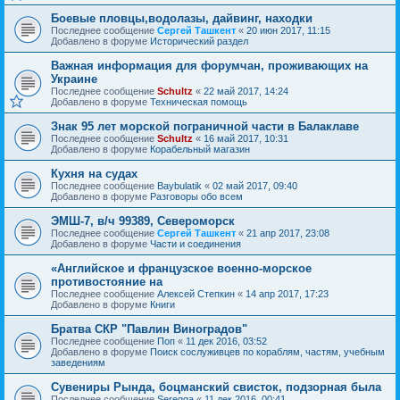
Боевые пловцы,водолазы, дайвинг, находки
Последнее сообщение
Сергей Ташкент
«
20 июн 2017, 11:15
Добавлено в форуме
Исторический раздел
Важная информация для форумчан, проживающих на
Украине
Последнее сообщение
Schultz
«
22 май 2017, 14:24
Добавлено в форуме
Техническая помощь
Знак 95 лет морской пограничной части в Балаклаве
Последнее сообщение
Schultz
«
16 май 2017, 10:31
Добавлено в форуме
Корабельный магазин
Кухня на судах
Последнее сообщение
Baybulatik
«
02 май 2017, 09:40
Добавлено в форуме
Разговоры обо всем
ЭМШ-7, в/ч 99389, Североморск
Последнее сообщение
Сергей Ташкент
«
21 апр 2017, 23:08
Добавлено в форуме
Части и соединения
«Английское и французское военно-морское
противостояние на
Последнее сообщение
Алексей Степкин
«
14 апр 2017, 17:23
Добавлено в форуме
Книги
Братва СКР "Павлин Виноградов"
Последнее сообщение
Поп
«
11 дек 2016, 03:52
Добавлено в форуме
Поиск сослуживцев по кораблям, частям, учебным
заведениям
Сувениры Рында, боцманский свисток, подзорная была
Последнее сообщение
Seregga
«
11 дек 2016, 00:41