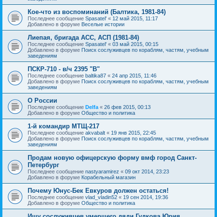
Кое-что из воспоминаний (Балтика, 1981-84)
Последнее сообщение
Spasatel'
«
12 май 2015, 11:17
Добавлено в форуме
Веселые истории
Лиепая, бригада АСС, АСП (1981-84)
Последнее сообщение
Spasatel'
«
03 май 2015, 00:15
Добавлено в форуме
Поиск сослуживцев по кораблям, частям, учебным
заведениям
ПСКР-710 - в/ч 2395 "В"
Последнее сообщение
baltika87
«
24 апр 2015, 11:46
Добавлено в форуме
Поиск сослуживцев по кораблям, частям, учебным
заведениям
О России
Последнее сообщение
Delfa
«
26 фев 2015, 00:13
Добавлено в форуме
Общество и политика
1-й командир МТЩ-217
Последнее сообщение
akvabalt
«
19 янв 2015, 22:45
Добавлено в форуме
Поиск сослуживцев по кораблям, частям, учебным
заведениям
Продам новую офицерскую форму вмф город Санкт-
Петербург
Последнее сообщение
nastyaramirez
«
09 окт 2014, 23:23
Добавлено в форуме
Корабельный магазин
Почему Юнус-Бек Евкуров должен остаться!
Последнее сообщение
vlad_vladin52
«
19 сен 2014, 19:36
Добавлено в форуме
Общество и политика
Ищу сослуживцев умершего дяди Гудкова Юрия