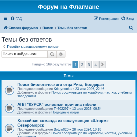
Форум на Флагмане
FAQ
Регистрация
Вход
П
Список форумов
Поиск
Темы без ответов
о
Темы без ответов
и
Перейти к расширенному поиску
с
Поиск
Расширенный поиск
к
1
2
3
4
След.
Найдено 169 результатов
Темы
Поиск биологического отца Рига, Болдерая
Последнее сообщение
Kristynocka
«
23 июл 2026, 22:46
Добавлено в форуме
Поиск сослуживцев по кораблям, частям, учебным
заведениям
АПЛ "КУРСК" основная причина гибели
Последнее сообщение
П-602297
«
13 фев 2026, 09:54
Добавлено в форуме
Подводные лодки
Хоккейная команда из сослуживцев «Шторм»
Североморск
Последнее сообщение
Botvin020
«
28 июл 2024, 18:18
Добавлено в форуме
Поиск сослуживцев по кораблям, частям, учебным
заведениям