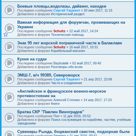
Боевые пловцы,водолазы, дайвинг, находки
Последнее сообщение
Сергей Ташкент
«
20 июн 2017, 11:15
Добавлено в форуме
Исторический раздел
Важная информация для форумчан, проживающих на
Украине
Последнее сообщение
Schultz
«
22 май 2017, 14:24
Добавлено в форуме
Техническая помощь
Знак 95 лет морской пограничной части в Балаклаве
Последнее сообщение
Schultz
«
16 май 2017, 10:31
Добавлено в форуме
Корабельный магазин
Кухня на судах
Последнее сообщение
Baybulatik
«
02 май 2017, 09:40
Добавлено в форуме
Разговоры обо всем
ЭМШ-7, в/ч 99389, Североморск
Последнее сообщение
Сергей Ташкент
«
21 апр 2017, 23:08
Добавлено в форуме
Части и соединения
«Английское и французское военно-морское
противостояние на
Последнее сообщение
Алексей Степкин
«
14 апр 2017, 17:23
Добавлено в форуме
Книги
Братва СКР "Павлин Виноградов"
Последнее сообщение
Поп
«
11 дек 2016, 03:52
Добавлено в форуме
Поиск сослуживцев по кораблям, частям, учебным
заведениям
Сувениры Рында, боцманский свисток, подзорная была
Последнее сообщение
Seregga
«
11 дек 2016, 00:41