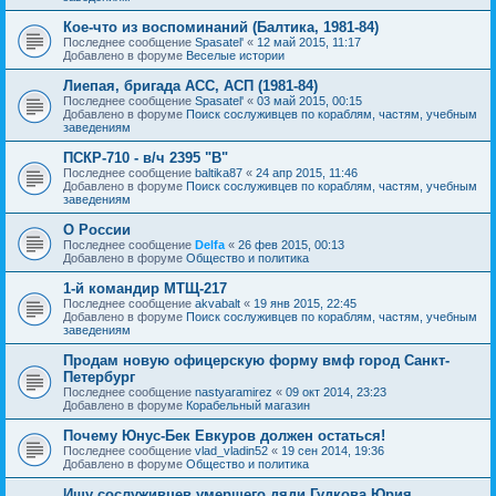
Кое-что из воспоминаний (Балтика, 1981-84)
Последнее сообщение
Spasatel'
«
12 май 2015, 11:17
Добавлено в форуме
Веселые истории
Лиепая, бригада АСС, АСП (1981-84)
Последнее сообщение
Spasatel'
«
03 май 2015, 00:15
Добавлено в форуме
Поиск сослуживцев по кораблям, частям, учебным
заведениям
ПСКР-710 - в/ч 2395 "В"
Последнее сообщение
baltika87
«
24 апр 2015, 11:46
Добавлено в форуме
Поиск сослуживцев по кораблям, частям, учебным
заведениям
О России
Последнее сообщение
Delfa
«
26 фев 2015, 00:13
Добавлено в форуме
Общество и политика
1-й командир МТЩ-217
Последнее сообщение
akvabalt
«
19 янв 2015, 22:45
Добавлено в форуме
Поиск сослуживцев по кораблям, частям, учебным
заведениям
Продам новую офицерскую форму вмф город Санкт-
Петербург
Последнее сообщение
nastyaramirez
«
09 окт 2014, 23:23
Добавлено в форуме
Корабельный магазин
Почему Юнус-Бек Евкуров должен остаться!
Последнее сообщение
vlad_vladin52
«
19 сен 2014, 19:36
Добавлено в форуме
Общество и политика
Ищу сослуживцев умершего дяди Гудкова Юрия