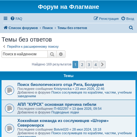
Форум на Флагмане
FAQ
Регистрация
Вход
П
Список форумов
Поиск
Темы без ответов
о
Темы без ответов
и
Перейти к расширенному поиску
с
Поиск
Расширенный поиск
к
1
2
3
4
След.
Найдено 169 результатов
Темы
Поиск биологического отца Рига, Болдерая
Последнее сообщение
Kristynocka
«
23 июл 2026, 22:46
Добавлено в форуме
Поиск сослуживцев по кораблям, частям, учебным
заведениям
АПЛ "КУРСК" основная причина гибели
Последнее сообщение
П-602297
«
13 фев 2026, 09:54
Добавлено в форуме
Подводные лодки
Хоккейная команда из сослуживцев «Шторм»
Североморск
Последнее сообщение
Botvin020
«
28 июл 2024, 18:18
Добавлено в форуме
Поиск сослуживцев по кораблям, частям, учебным
заведениям