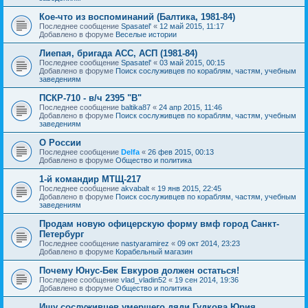
Кое-что из воспоминаний (Балтика, 1981-84)
Последнее сообщение
Spasatel'
«
12 май 2015, 11:17
Добавлено в форуме
Веселые истории
Лиепая, бригада АСС, АСП (1981-84)
Последнее сообщение
Spasatel'
«
03 май 2015, 00:15
Добавлено в форуме
Поиск сослуживцев по кораблям, частям, учебным
заведениям
ПСКР-710 - в/ч 2395 "В"
Последнее сообщение
baltika87
«
24 апр 2015, 11:46
Добавлено в форуме
Поиск сослуживцев по кораблям, частям, учебным
заведениям
О России
Последнее сообщение
Delfa
«
26 фев 2015, 00:13
Добавлено в форуме
Общество и политика
1-й командир МТЩ-217
Последнее сообщение
akvabalt
«
19 янв 2015, 22:45
Добавлено в форуме
Поиск сослуживцев по кораблям, частям, учебным
заведениям
Продам новую офицерскую форму вмф город Санкт-
Петербург
Последнее сообщение
nastyaramirez
«
09 окт 2014, 23:23
Добавлено в форуме
Корабельный магазин
Почему Юнус-Бек Евкуров должен остаться!
Последнее сообщение
vlad_vladin52
«
19 сен 2014, 19:36
Добавлено в форуме
Общество и политика
Ищу сослуживцев умершего дяди Гудкова Юрия