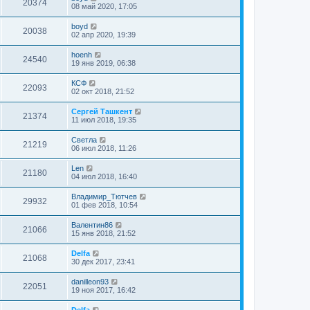
20374
08 май 2020, 17:05
boyd
20038
02 апр 2020, 19:39
hoenh
24540
19 янв 2019, 06:38
КСФ
22093
02 окт 2018, 21:52
Сергей Ташкент
21374
11 июл 2018, 19:35
Cветла
21219
06 июл 2018, 11:26
Len
21180
04 июл 2018, 16:40
Владимир_Тютчев
29932
01 фев 2018, 10:54
Валентин86
21066
15 янв 2018, 21:52
Delfa
21068
30 дек 2017, 23:41
danilleon93
22051
19 ноя 2017, 16:42
Delfa