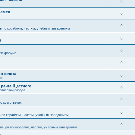
0
ремен
0
0
в по кораблям, частям, учебным заведениям
0
й
0
ем форуме
0
го флота
0
ин
 ранга Щастного.
0
рический раздел
0
осах и ответах
0
 по кораблям, частям, учебным заведениям
0
ивцев по кораблям, частям, учебным заведениям