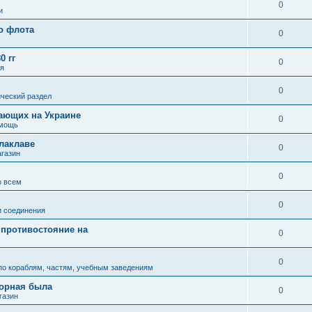
"
0
и
о флота
0
0 гг
0
ля
0
ческий раздел
ающих на Украине
0
омощь
алаклаве
0
газин
0
о всем
0
и соединения
 противостояние на
0
0
по кораблям, частям, учебным заведениям
зорная была
0
газин