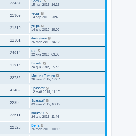
See956
22437
15 ноя 2016, 14:16
угорь
21309
14 апр 2016, 20:49
угорь
21319
14 апр 2016, 18:03
dmitryturin
22101
25 фев 2016, 06:53
ква
24914
22 янв 2016, 03:08
Dinadin
21914
20 дек 2015, 13:52
Михаил Толчин
22782
26 июл 2015, 12:07
Spasatel'
41482
12 май 2015, 11:17
Spasatel'
22895
03 май 2015, 00:15
baltika87
22611
24 апр 2015, 11:46
Delfa
22128
26 фев 2015, 00:13