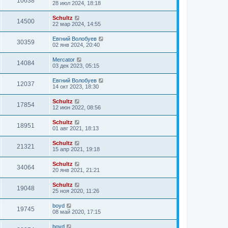
10638
28 июл 2024, 18:18
Schultz
14500
22 мар 2024, 14:55
Евгний Волобуев
30359
02 янв 2024, 20:40
Mercator
14084
03 дек 2023, 05:15
Евгний Волобуев
12037
14 окт 2023, 18:30
Schultz
17854
12 июн 2022, 08:56
Schultz
18951
01 авг 2021, 18:13
Schultz
21321
15 апр 2021, 19:18
Schultz
34064
20 янв 2021, 21:21
Schultz
19048
25 ноя 2020, 11:26
boyd
19745
08 май 2020, 17:15
boyd