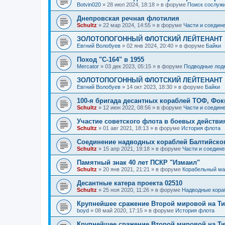
Botvin020
»
28 июл 2024, 18:18
» в форуме
Поиск сослужи
Днепровская речная флотилия
Schultz
»
22 мар 2024, 14:55
» в форуме
Части и соедин
ЗОЛОТОПОГОННЫЙ ФЛОТСКИЙ ЛЕЙТЕНАНТ
Евгний Волобуев
»
02 янв 2024, 20:40
» в форуме
Байки
Поход "С-164" в 1955
Mercator
»
03 дек 2023, 05:15
» в форуме
Подводные лод
ЗОЛОТОПОГОННЫЙ ФЛОТСКИЙ ЛЕЙТЕНАНТ
Евгний Волобуев
»
14 окт 2023, 18:30
» в форуме
Байки
100-я бригада десантных кораблей ТОФ, Фо
Schultz
»
12 июн 2022, 08:56
» в форуме
Части и соедин
Участие советского флота в боевых действ
Schultz
»
01 авг 2021, 18:13
» в форуме
История флота
Соединение надводных кораблей Балтийско
Schultz
»
15 апр 2021, 19:18
» в форуме
Части и соедине
Памятный знак 40 лет ПСКР "Измаил"
Schultz
»
20 янв 2021, 21:21
» в форуме
Корабельный ма
Десантные катера проекта 02510
Schultz
»
25 ноя 2020, 11:26
» в форуме
Надводные кора
Крупнейшее сражение Второй мировой на Ти
boyd
»
08 май 2020, 17:15
» в форуме
История флота
Крупнейшее сражение Второй мировой на Ти