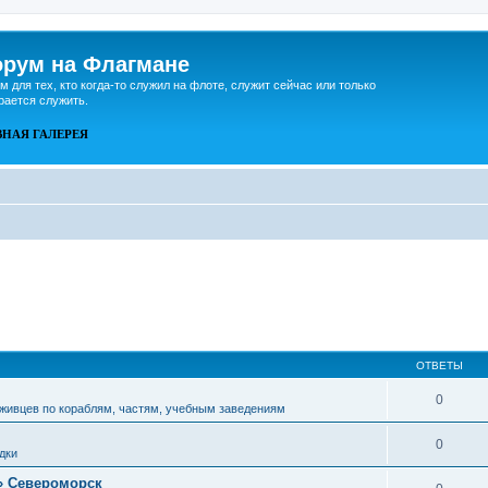
рум на Флагмане
м для тех, кто когда-то служил на флоте, служит сейчас или только
рается служить.
ВНАЯ
ГАЛЕРЕЯ
ОТВЕТЫ
0
живцев по кораблям, частям, учебным заведениям
0
дки
» Североморск