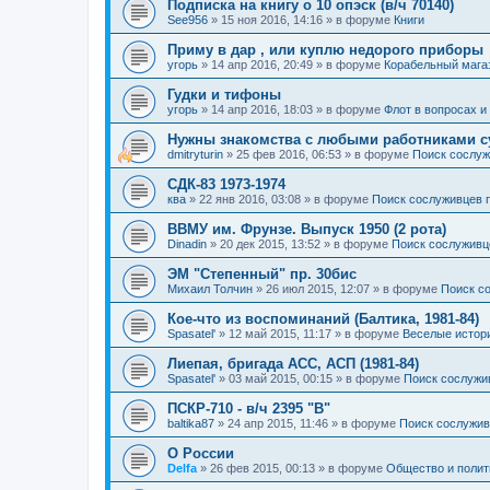
Подписка на книгу о 10 опэск (в/ч 70140)
See956
»
15 ноя 2016, 14:16
» в форуме
Книги
Приму в дар , или куплю недорого приборы
угорь
»
14 апр 2016, 20:49
» в форуме
Корабельный мага
Гудки и тифоны
угорь
»
14 апр 2016, 18:03
» в форуме
Флот в вопросах и
Нужны знакомства с любыми работниками с
dmitryturin
»
25 фев 2016, 06:53
» в форуме
Поиск сослуж
СДК-83 1973-1974
ква
»
22 янв 2016, 03:08
» в форуме
Поиск сослуживцев 
ВВМУ им. Фрунзе. Выпуск 1950 (2 рота)
Dinadin
»
20 дек 2015, 13:52
» в форуме
Поиск сослуживц
ЭМ "Степенный" пр. 30бис
Михаил Толчин
»
26 июл 2015, 12:07
» в форуме
Поиск с
Кое-что из воспоминаний (Балтика, 1981-84)
Spasatel'
»
12 май 2015, 11:17
» в форуме
Веселые истор
Лиепая, бригада АСС, АСП (1981-84)
Spasatel'
»
03 май 2015, 00:15
» в форуме
Поиск сослужи
ПСКР-710 - в/ч 2395 "В"
baltika87
»
24 апр 2015, 11:46
» в форуме
Поиск сослужив
О России
Delfa
»
26 фев 2015, 00:13
» в форуме
Общество и полит