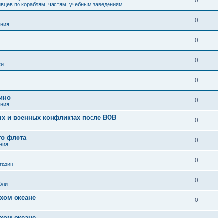
0
вцев по кораблям, частям, учебным заведениям
0
ения
0
0
ки
0
кино
0
ения
иях и военных конфликтах после ВОВ
0
го флота
0
ния
0
газин
0
бли
хом океане
0
хом океане