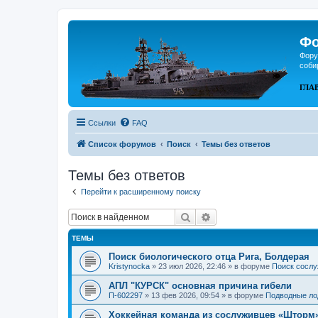
Фо
Фору
соби
ГЛА
Ссылки
FAQ
Список форумов
Поиск
Темы без ответов
Темы без ответов
Перейти к расширенному поиску
Поиск
Расширенный поиск
ТЕМЫ
Поиск биологического отца Рига, Болдерая
Kristynocka
»
23 июл 2026, 22:46
» в форуме
Поиск сослу
АПЛ "КУРСК" основная причина гибели
П-602297
»
13 фев 2026, 09:54
» в форуме
Подводные ло
Хоккейная команда из сослуживцев «Шторм