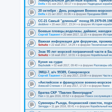
Универсальный десантный корабль "Прибой
Delfa
»
01 ноя 2017, 00:17
» в форуме
Надводные корабл
20 октября - День рождения Военно-морског
Delfa
»
21 окт 2017, 01:06
» в форуме
Праздники ВМФ
СС-21 Самый "длинный" поход 09.1979-09.198
deddiver
»
20 июл 2017, 23:24
» в форуме
История кораб
Боевые пловцы,водолазы, дайвинг, находки
Сергей Ташкент
»
20 июн 2017, 11:15
» в форуме
Истори
Важная информация для форумчан, прожив
Schultz
»
22 май 2017, 14:24
» в форуме
Техническая п
Знак 95 лет морской пограничной части в Б
Schultz
»
16 май 2017, 10:31
» в форуме
Корабельный ма
Кухня на судах
Baybulatik
»
02 май 2017, 09:40
» в форуме
Разговоры об
ЭМШ-7, в/ч 99389, Североморск
Сергей Ташкент
»
21 апр 2017, 23:08
» в форуме
Части 
«Английское и французское военно-морское
Алексей Степкин
»
14 апр 2017, 17:23
» в форуме
Книги
Братва СКР "Павлин Виноградов"
Поп
»
11 дек 2016, 03:52
» в форуме
Поиск сослуживцев 
Сувениры Рында, боцманский свисток, под
Seregga
»
11 дек 2016, 00:41
» в форуме
Корабельный ма