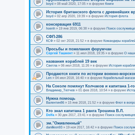
boyd
»
08 май 2020, 17:05
» в форуме
Книги
История британского флота с древнейших в
boyd
»
02 апр 2020, 19:39
» в форуме
История флота
консервация 6911
hoenh
»
19 янв 2019, 06:38
» в форуме
Поиск сослуживце
СФП-286
КСФ
»
02 окт 2018, 21:52
» в форуме
Командиры корабле
Просьбы и пожелания форумчан
Сергей Ташкент
»
11 июл 2018, 19:35
» в форуме
О наш
названия кораблей 19 век
Cветла
»
06 июл 2018, 11:26
» в форуме
История корабля
Продаются книги по истории военно-морско
Len
»
04 июл 2018, 16:40
» в форуме
Корабельный магаз
На Соколе помянут Колчаков и капитана 1-го
Владимир_Тютчев
»
01 фев 2018, 10:54
» в форуме
Исто
Нужна помощь
Валентин86
»
15 янв 2018, 21:52
» в форуме
Флот в вопр
Кто знал капитана 1 ранга Трошина В.Л.
Delfa
»
30 дек 2017, 23:41
» в форуме
Поиск сослуживцев
эм."Оживленный"
danilleon93
»
19 ноя 2017, 16:42
» в форуме
Поиск сослуж