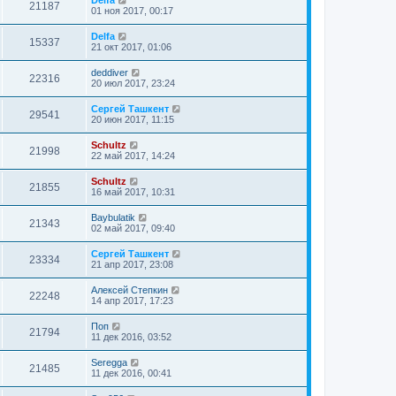
21187
01 ноя 2017, 00:17
Delfa
15337
21 окт 2017, 01:06
deddiver
22316
20 июл 2017, 23:24
Сергей Ташкент
29541
20 июн 2017, 11:15
Schultz
21998
22 май 2017, 14:24
Schultz
21855
16 май 2017, 10:31
Baybulatik
21343
02 май 2017, 09:40
Сергей Ташкент
23334
21 апр 2017, 23:08
Алексей Степкин
22248
14 апр 2017, 17:23
Поп
21794
11 дек 2016, 03:52
Seregga
21485
11 дек 2016, 00:41