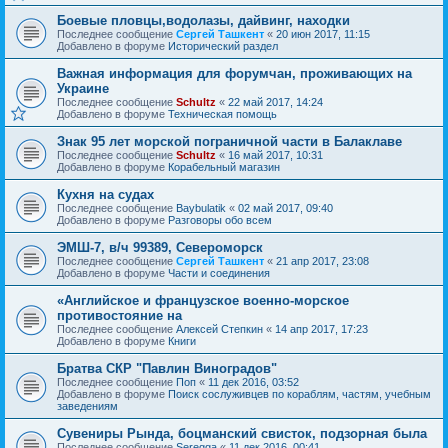
Боевые пловцы,водолазы, дайвинг, находки
Последнее сообщение
Сергей Ташкент
«
20 июн 2017, 11:15
Добавлено в форуме
Исторический раздел
Важная информация для форумчан, проживающих на
Украине
Последнее сообщение
Schultz
«
22 май 2017, 14:24
Добавлено в форуме
Техническая помощь
Знак 95 лет морской пограничной части в Балаклаве
Последнее сообщение
Schultz
«
16 май 2017, 10:31
Добавлено в форуме
Корабельный магазин
Кухня на судах
Последнее сообщение
Baybulatik
«
02 май 2017, 09:40
Добавлено в форуме
Разговоры обо всем
ЭМШ-7, в/ч 99389, Североморск
Последнее сообщение
Сергей Ташкент
«
21 апр 2017, 23:08
Добавлено в форуме
Части и соединения
«Английское и французское военно-морское
противостояние на
Последнее сообщение
Алексей Степкин
«
14 апр 2017, 17:23
Добавлено в форуме
Книги
Братва СКР "Павлин Виноградов"
Последнее сообщение
Поп
«
11 дек 2016, 03:52
Добавлено в форуме
Поиск сослуживцев по кораблям, частям, учебным
заведениям
Сувениры Рында, боцманский свисток, подзорная была
Последнее сообщение
Seregga
«
11 дек 2016, 00:41