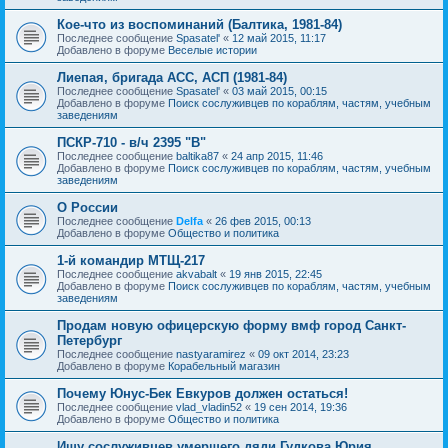
Кое-что из воспоминаний (Балтика, 1981-84)
Последнее сообщение
Spasatel'
«
12 май 2015, 11:17
Добавлено в форуме
Веселые истории
Лиепая, бригада АСС, АСП (1981-84)
Последнее сообщение
Spasatel'
«
03 май 2015, 00:15
Добавлено в форуме
Поиск сослуживцев по кораблям, частям, учебным
заведениям
ПСКР-710 - в/ч 2395 "В"
Последнее сообщение
baltika87
«
24 апр 2015, 11:46
Добавлено в форуме
Поиск сослуживцев по кораблям, частям, учебным
заведениям
О России
Последнее сообщение
Delfa
«
26 фев 2015, 00:13
Добавлено в форуме
Общество и политика
1-й командир МТЩ-217
Последнее сообщение
akvabalt
«
19 янв 2015, 22:45
Добавлено в форуме
Поиск сослуживцев по кораблям, частям, учебным
заведениям
Продам новую офицерскую форму вмф город Санкт-
Петербург
Последнее сообщение
nastyaramirez
«
09 окт 2014, 23:23
Добавлено в форуме
Корабельный магазин
Почему Юнус-Бек Евкуров должен остаться!
Последнее сообщение
vlad_vladin52
«
19 сен 2014, 19:36
Добавлено в форуме
Общество и политика
Ищу сослуживцев умершего дяди Гудкова Юрия