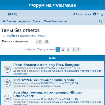
Форум на Флагмане
FAQ
Регистрация
Вход
П
Список форумов
Поиск
Темы без ответов
о
Темы без ответов
и
Перейти к расширенному поиску
с
Поиск
Расширенный поиск
к
1
2
3
4
След.
Найдено 169 результатов
Темы
Поиск биологического отца Рига, Болдерая
Последнее сообщение
Kristynocka
«
23 июл 2026, 22:46
Добавлено в форуме
Поиск сослуживцев по кораблям, частям, учебным
заведениям
АПЛ "КУРСК" основная причина гибели
Последнее сообщение
П-602297
«
13 фев 2026, 09:54
Добавлено в форуме
Подводные лодки
Хоккейная команда из сослуживцев «Шторм»
Североморск
Последнее сообщение
Botvin020
«
28 июл 2024, 18:18
Добавлено в форуме
Поиск сослуживцев по кораблям, частям, учебным
заведениям