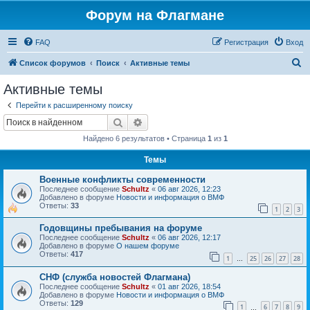
Форум на Флагмане
FAQ
Регистрация
Вход
П
Список форумов
Поиск
Активные темы
о
Активные темы
и
Перейти к расширенному поиску
с
Поиск
Расширенный поиск
к
Найдено 6 результатов • Страница
1
из
1
Темы
Военные конфликты современности
Последнее сообщение
Schultz
«
06 авг 2026, 12:23
Добавлено в форуме
Новости и информация о ВМФ
Ответы:
33
1
2
3
Годовщины пребывания на форуме
Последнее сообщение
Schultz
«
06 авг 2026, 12:17
Добавлено в форуме
О нашем форуме
Ответы:
417
1
25
26
27
28
…
СНФ (служба новостей Флагмана)
Последнее сообщение
Schultz
«
01 авг 2026, 18:54
Добавлено в форуме
Новости и информация о ВМФ
Ответы:
129
1
6
7
8
9
…