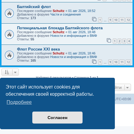
Балтийский флот
Последнее сообщение
Schultz
«
01 авг 2026, 18:52
Добавлено в форуме
Части и соединения
Ответы:
173
1
9
10
11
12
…
Потенциальная блокада Балтийского флота
Последнее сообщение
Schultz
«
01 авг 2026, 18:48
Добавлено в форуме
Новости и информация о ВМФ
Ответы:
55
1
2
3
4
Флот России ХХI века
Последнее сообщение
Schultz
«
01 авг 2026, 18:46
Добавлено в форуме
Новости и информация о ВМФ
Ответы:
165
1
9
10
11
12
…
Найдено 6 результатов • Страница
1
из
1
Этот сайт использует cookies для
Перейти
обеспечения своей корректной работы.
Список форумов
Удалить cookies
Часовой пояс:
UTC+03:00
Подробнее
Создано на основе
phpBB
® Forum Software © phpBB Limited
Русская поддержка phpBB
Согласен
Конфиденциальность
|
Правила