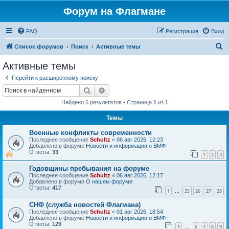
Форум на Флагмане
FAQ
Регистрация
Вход
П
Список форумов
Поиск
Активные темы
о
Активные темы
и
Перейти к расширенному поиску
с
Поиск
Расширенный поиск
к
Найдено 6 результатов • Страница
1
из
1
Темы
Военные конфликты современности
Последнее сообщение
Schultz
«
06 авг 2026, 12:23
Добавлено в форуме
Новости и информация о ВМФ
Ответы:
33
1
2
3
Годовщины пребывания на форуме
Последнее сообщение
Schultz
«
06 авг 2026, 12:17
Добавлено в форуме
О нашем форуме
Ответы:
417
1
25
26
27
28
…
СНФ (служба новостей Флагмана)
Последнее сообщение
Schultz
«
01 авг 2026, 18:54
Добавлено в форуме
Новости и информация о ВМФ
Ответы:
129
1
6
7
8
9
…