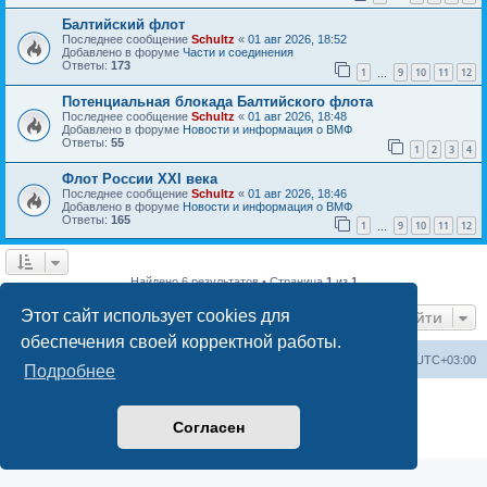
Балтийский флот
Последнее сообщение
Schultz
«
01 авг 2026, 18:52
Добавлено в форуме
Части и соединения
Ответы:
173
1
9
10
11
12
…
Потенциальная блокада Балтийского флота
Последнее сообщение
Schultz
«
01 авг 2026, 18:48
Добавлено в форуме
Новости и информация о ВМФ
Ответы:
55
1
2
3
4
Флот России ХХI века
Последнее сообщение
Schultz
«
01 авг 2026, 18:46
Добавлено в форуме
Новости и информация о ВМФ
Ответы:
165
1
9
10
11
12
…
Найдено 6 результатов • Страница
1
из
1
Этот сайт использует cookies для
Перейти
обеспечения своей корректной работы.
Список форумов
Удалить cookies
Часовой пояс:
UTC+03:00
Подробнее
Создано на основе
phpBB
® Forum Software © phpBB Limited
Русская поддержка phpBB
Согласен
Конфиденциальность
|
Правила