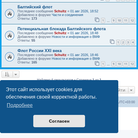
Балтийский флот
Последнее сообщение
Schultz
«
01 авг 2026, 18:52
Добавлено в форуме
Части и соединения
Ответы:
173
1
9
10
11
12
…
Потенциальная блокада Балтийского флота
Последнее сообщение
Schultz
«
01 авг 2026, 18:48
Добавлено в форуме
Новости и информация о ВМФ
Ответы:
55
1
2
3
4
Флот России ХХI века
Последнее сообщение
Schultz
«
01 авг 2026, 18:46
Добавлено в форуме
Новости и информация о ВМФ
Ответы:
165
1
9
10
11
12
…
Найдено 6 результатов • Страница
1
из
1
Этот сайт использует cookies для
Перейти
обеспечения своей корректной работы.
Список форумов
Удалить cookies
Часовой пояс:
UTC+03:00
Подробнее
Создано на основе
phpBB
® Forum Software © phpBB Limited
Русская поддержка phpBB
Согласен
Конфиденциальность
|
Правила