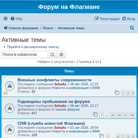
Форум на Флагмане
FAQ
Регистрация
Вход
П
Список форумов
Поиск
Активные темы
о
Активные темы
и
Перейти к расширенному поиску
с
Поиск
Расширенный поиск
к
Найдено 6 результатов • Страница
1
из
1
Темы
Военные конфликты современности
Последнее сообщение
Schultz
«
06 авг 2026, 12:23
Добавлено в форуме
Новости и информация о ВМФ
Ответы:
33
1
2
3
Годовщины пребывания на форуме
Последнее сообщение
Schultz
«
06 авг 2026, 12:17
Добавлено в форуме
О нашем форуме
Ответы:
417
1
25
26
27
28
…
СНФ (служба новостей Флагмана)
Последнее сообщение
Schultz
«
01 авг 2026, 18:54
Добавлено в форуме
Новости и информация о ВМФ
Ответы:
129
1
6
7
8
9
…