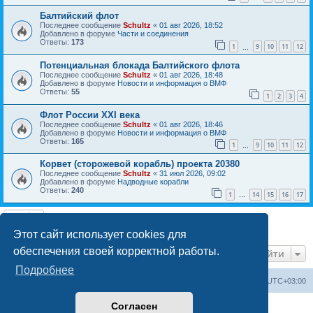
Балтийский флот
Последнее сообщение
Schultz
«
01 авг 2026, 18:52
Добавлено в форуме
Части и соединения
Ответы:
173
1
9
10
11
12
…
Потенциальная блокада Балтийского флота
Последнее сообщение
Schultz
«
01 авг 2026, 18:48
Добавлено в форуме
Новости и информация о ВМФ
Ответы:
55
1
2
3
4
Флот России ХХI века
Последнее сообщение
Schultz
«
01 авг 2026, 18:46
Добавлено в форуме
Новости и информация о ВМФ
Ответы:
165
1
9
10
11
12
…
Корвет (сторожевой корабль) проекта 20380
Последнее сообщение
Schultz
«
31 июл 2026, 09:02
Добавлено в форуме
Надводные корабли
Ответы:
240
1
14
15
16
17
…
Найдено 7 результатов • Страница
1
из
1
Этот сайт использует cookies для
обеспечения своей корректной работы.
Перейти
Подробнее
Список форумов
Удалить cookies
Часовой пояс:
UTC+03:00
Согласен
Создано на основе
phpBB
® Forum Software © phpBB Limited