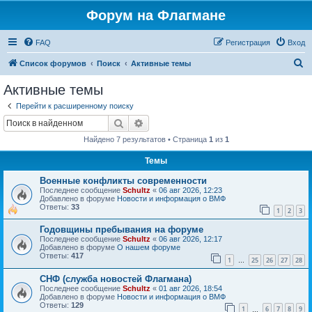
Форум на Флагмане
FAQ
Регистрация
Вход
П
Список форумов
Поиск
Активные темы
о
Активные темы
и
Перейти к расширенному поиску
с
Поиск
Расширенный поиск
к
Найдено 7 результатов • Страница
1
из
1
Темы
Военные конфликты современности
Последнее сообщение
Schultz
«
06 авг 2026, 12:23
Добавлено в форуме
Новости и информация о ВМФ
Ответы:
33
1
2
3
Годовщины пребывания на форуме
Последнее сообщение
Schultz
«
06 авг 2026, 12:17
Добавлено в форуме
О нашем форуме
Ответы:
417
1
25
26
27
28
…
СНФ (служба новостей Флагмана)
Последнее сообщение
Schultz
«
01 авг 2026, 18:54
Добавлено в форуме
Новости и информация о ВМФ
Ответы:
129
1
6
7
8
9
…