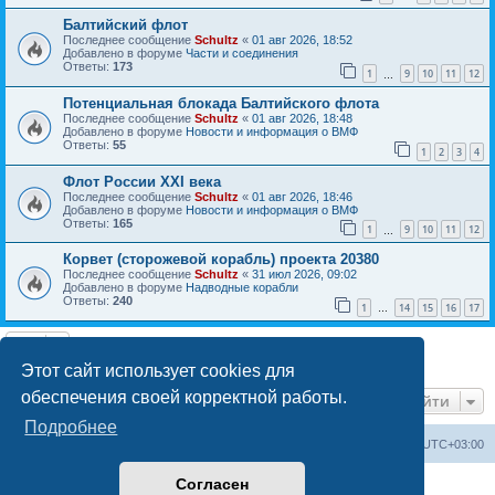
Балтийский флот
Последнее сообщение
Schultz
«
01 авг 2026, 18:52
Добавлено в форуме
Части и соединения
Ответы:
173
1
9
10
11
12
…
Потенциальная блокада Балтийского флота
Последнее сообщение
Schultz
«
01 авг 2026, 18:48
Добавлено в форуме
Новости и информация о ВМФ
Ответы:
55
1
2
3
4
Флот России ХХI века
Последнее сообщение
Schultz
«
01 авг 2026, 18:46
Добавлено в форуме
Новости и информация о ВМФ
Ответы:
165
1
9
10
11
12
…
Корвет (сторожевой корабль) проекта 20380
Последнее сообщение
Schultz
«
31 июл 2026, 09:02
Добавлено в форуме
Надводные корабли
Ответы:
240
1
14
15
16
17
…
Найдено 7 результатов • Страница
1
из
1
Этот сайт использует cookies для
обеспечения своей корректной работы.
Перейти
Подробнее
Список форумов
Удалить cookies
Часовой пояс:
UTC+03:00
Согласен
Создано на основе
phpBB
® Forum Software © phpBB Limited