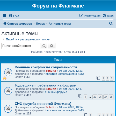
Форум на Флагмане
FAQ
Регистрация
Вход
П
Список форумов
Поиск
Активные темы
о
Активные темы
и
Перейти к расширенному поиску
с
Поиск
Расширенный поиск
к
Найдено 7 результатов • Страница
1
из
1
Темы
Военные конфликты современности
Последнее сообщение
Schultz
«
06 авг 2026, 12:23
Добавлено в форуме
Новости и информация о ВМФ
Ответы:
33
1
2
3
Годовщины пребывания на форуме
Последнее сообщение
Schultz
«
06 авг 2026, 12:17
Добавлено в форуме
О нашем форуме
Ответы:
417
1
25
26
27
28
…
СНФ (служба новостей Флагмана)
Последнее сообщение
Schultz
«
01 авг 2026, 18:54
Добавлено в форуме
Новости и информация о ВМФ
Ответы:
129
1
6
7
8
9
…