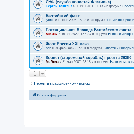
СНФ (служба новостей Флагмана)
Сергей Ташкент
»
30 сен 2011, 11:13
» в форуме
Новост
Балтийский флот
lyohin
»
11 фев 2006, 15:02
» в форуме
Части и соединен
Потенциальная блокада Балтийского флота
Schultz
»
15 авг 2022, 12:42
» в форуме
Новости и инфо
Флот России ХХI века
бпп
»
01 фев 2006, 21:23
» в форуме
Новости и информа
Корвет (сторожевой корабль) проекта 20380
MuRena
»
21 мар 2007, 23:18
» в форуме
Надводные кор
Перейти к расширенному поиску
Список форумов