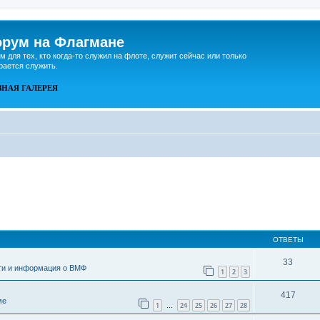
рум на Флагмане
м для тех, кто когда-то служил на флоте, служит сейчас или только
рается служить.
ВНАЯ
ГАЛЕРЕЯ
ОТВЕТЫ
33
ти и информация о ВМФ
1
2
3
417
ме
1
24
25
26
27
28
…