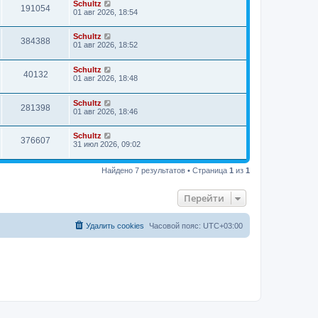
Schultz
191054
01 авг 2026, 18:54
Schultz
384388
01 авг 2026, 18:52
Schultz
40132
01 авг 2026, 18:48
Schultz
281398
01 авг 2026, 18:46
Schultz
376607
31 июл 2026, 09:02
Найдено 7 результатов • Страница
1
из
1
Перейти
Удалить cookies
Часовой пояс:
UTC+03:00