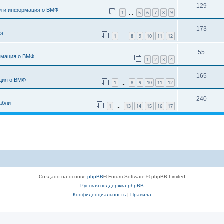
129
и и информация о ВМФ
1
5
6
7
8
9
…
173
ия
1
8
9
10
11
12
…
55
рмация о ВМФ
1
2
3
4
165
ция о ВМФ
1
8
9
10
11
12
…
240
абли
1
13
14
15
16
17
…
Создано на основе
phpBB
® Forum Software © phpBB Limited
Русская поддержка phpBB
Конфиденциальность
|
Правила