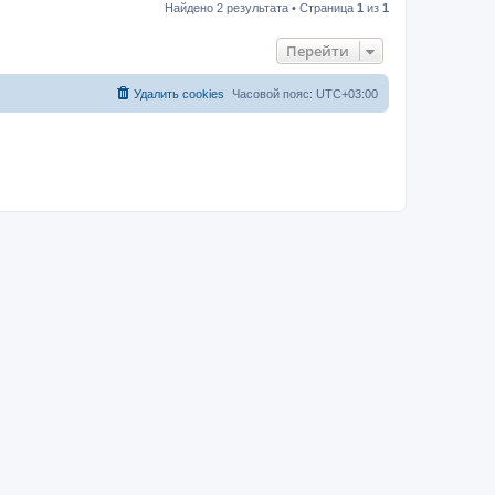
Найдено 2 результата • Страница
1
из
1
Перейти
Удалить cookies
Часовой пояс:
UTC+03:00