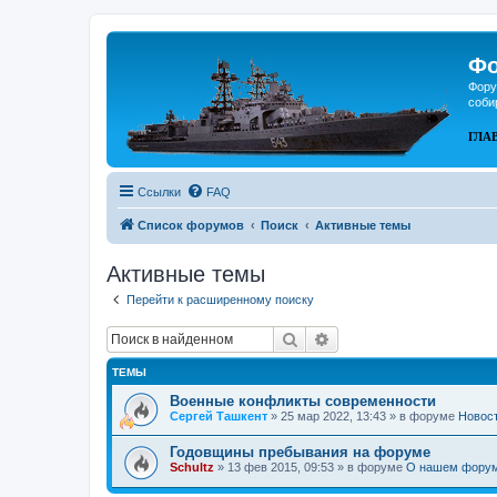
Фо
Фору
соби
ГЛА
Ссылки
FAQ
Список форумов
Поиск
Активные темы
Активные темы
Перейти к расширенному поиску
Поиск
Расширенный поиск
ТЕМЫ
Военные конфликты современности
Сергей Ташкент
»
25 мар 2022, 13:43
» в форуме
Новос
Годовщины пребывания на форуме
Schultz
»
13 фев 2015, 09:53
» в форуме
О нашем фору