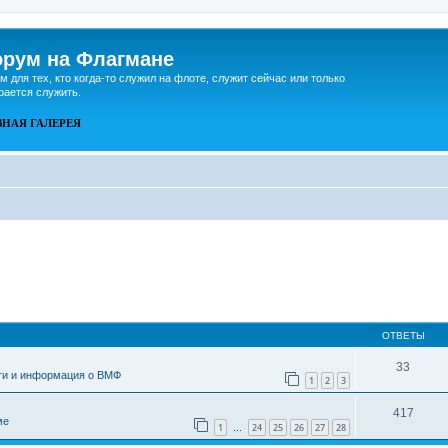
рум на Флагмане
м для тех, кто когда-то служил на флоте, служит сейчас или только
рается служить.
ВНАЯ
ГАЛЕРЕЯ
ОТВЕТЫ
33
ти и информация о ВМФ
1
2
3
417
ме
1
24
25
26
27
28
…