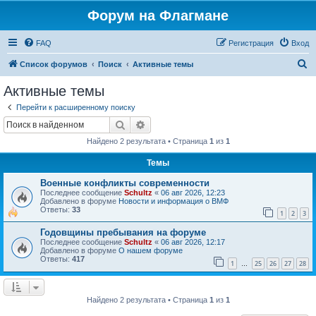
Форум на Флагмане
FAQ
Регистрация
Вход
П
Список форумов
Поиск
Активные темы
о
Активные темы
и
Перейти к расширенному поиску
с
Поиск
Расширенный поиск
к
Найдено 2 результата • Страница
1
из
1
Темы
Военные конфликты современности
Последнее сообщение
Schultz
«
06 авг 2026, 12:23
Добавлено в форуме
Новости и информация о ВМФ
Ответы:
33
1
2
3
Годовщины пребывания на форуме
Последнее сообщение
Schultz
«
06 авг 2026, 12:17
Добавлено в форуме
О нашем форуме
Ответы:
417
1
25
26
27
28
…
Найдено 2 результата • Страница
1
из
1