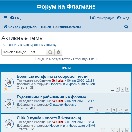
Форум на Флагмане
FAQ
Регистрация
Вход
П
Список форумов
Поиск
Активные темы
о
Активные темы
и
Перейти к расширенному поиску
с
Поиск
Расширенный поиск
к
Найдено 6 результатов • Страница
1
из
1
Темы
Военные конфликты современности
Последнее сообщение
Schultz
«
06 авг 2026, 12:23
Добавлено в форуме
Новости и информация о ВМФ
Ответы:
33
1
2
3
Годовщины пребывания на форуме
Последнее сообщение
Schultz
«
06 авг 2026, 12:17
Добавлено в форуме
О нашем форуме
Ответы:
417
1
25
26
27
28
…
СНФ (служба новостей Флагмана)
Последнее сообщение
Schultz
«
01 авг 2026, 18:54
Добавлено в форуме
Новости и информация о ВМФ
Ответы:
129
1
6
7
8
9
…