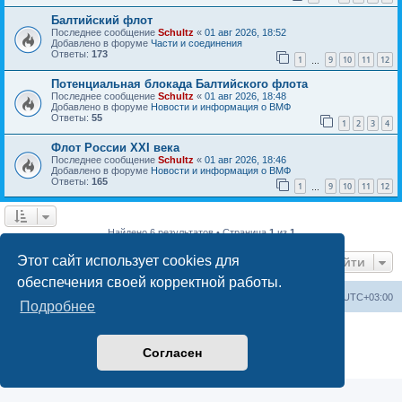
Балтийский флот
Последнее сообщение
Schultz
«
01 авг 2026, 18:52
Добавлено в форуме
Части и соединения
Ответы:
173
1
9
10
11
12
…
Потенциальная блокада Балтийского флота
Последнее сообщение
Schultz
«
01 авг 2026, 18:48
Добавлено в форуме
Новости и информация о ВМФ
Ответы:
55
1
2
3
4
Флот России ХХI века
Последнее сообщение
Schultz
«
01 авг 2026, 18:46
Добавлено в форуме
Новости и информация о ВМФ
Ответы:
165
1
9
10
11
12
…
Найдено 6 результатов • Страница
1
из
1
Этот сайт использует cookies для
Перейти
обеспечения своей корректной работы.
Список форумов
Удалить cookies
Часовой пояс:
UTC+03:00
Подробнее
Создано на основе
phpBB
® Forum Software © phpBB Limited
Русская поддержка phpBB
Согласен
Конфиденциальность
|
Правила