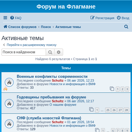
Форум на Флагмане
FAQ
Регистрация
Вход
П
Список форумов
Поиск
Активные темы
о
Активные темы
и
Перейти к расширенному поиску
с
Поиск
Расширенный поиск
к
Найдено 6 результатов • Страница
1
из
1
Темы
Военные конфликты современности
Последнее сообщение
Schultz
«
06 авг 2026, 12:23
Добавлено в форуме
Новости и информация о ВМФ
Ответы:
33
1
2
3
Годовщины пребывания на форуме
Последнее сообщение
Schultz
«
06 авг 2026, 12:17
Добавлено в форуме
О нашем форуме
Ответы:
417
1
25
26
27
28
…
СНФ (служба новостей Флагмана)
Последнее сообщение
Schultz
«
01 авг 2026, 18:54
Добавлено в форуме
Новости и информация о ВМФ
Ответы:
129
1
6
7
8
9
…