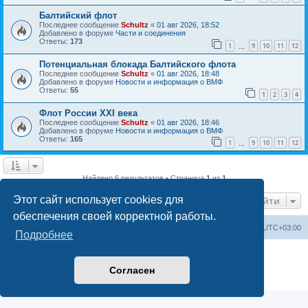
Балтийский флот
Последнее сообщение
Schultz
«
01 авг 2026, 18:52
Добавлено в форуме
Части и соединения
Ответы:
173
1
9
10
11
12
…
Потенциальная блокада Балтийского флота
Последнее сообщение
Schultz
«
01 авг 2026, 18:48
Добавлено в форуме
Новости и информация о ВМФ
Ответы:
55
1
2
3
4
Флот России ХХI века
Последнее сообщение
Schultz
«
01 авг 2026, 18:46
Добавлено в форуме
Новости и информация о ВМФ
Ответы:
165
1
9
10
11
12
…
Найдено 6 результатов • Страница
1
из
1
Этот сайт использует cookies для
Перейти
обеспечения своей корректной работы.
Список форумов
Удалить cookies
Часовой пояс:
UTC+03:00
Подробнее
Создано на основе
phpBB
® Forum Software © phpBB Limited
Русская поддержка phpBB
Согласен
Конфиденциальность
|
Правила