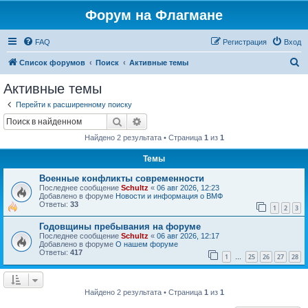
Форум на Флагмане
FAQ
Регистрация
Вход
П
Список форумов
Поиск
Активные темы
о
Активные темы
и
Перейти к расширенному поиску
с
Поиск
Расширенный поиск
к
Найдено 2 результата • Страница
1
из
1
Темы
Военные конфликты современности
Последнее сообщение
Schultz
«
06 авг 2026, 12:23
Добавлено в форуме
Новости и информация о ВМФ
Ответы:
33
1
2
3
Годовщины пребывания на форуме
Последнее сообщение
Schultz
«
06 авг 2026, 12:17
Добавлено в форуме
О нашем форуме
Ответы:
417
1
25
26
27
28
…
Найдено 2 результата • Страница
1
из
1