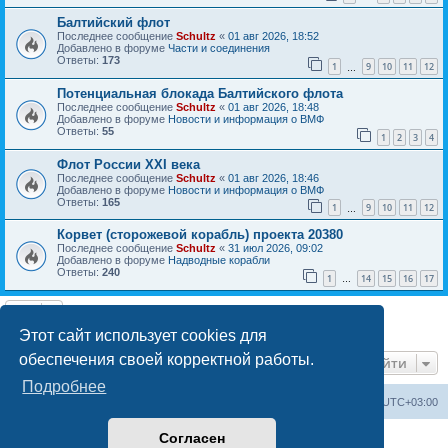
Балтийский флот
Последнее сообщение
Schultz
«
01 авг 2026, 18:52
Добавлено в форуме
Части и соединения
Ответы:
173
1
9
10
11
12
…
Потенциальная блокада Балтийского флота
Последнее сообщение
Schultz
«
01 авг 2026, 18:48
Добавлено в форуме
Новости и информация о ВМФ
Ответы:
55
1
2
3
4
Флот России ХХI века
Последнее сообщение
Schultz
«
01 авг 2026, 18:46
Добавлено в форуме
Новости и информация о ВМФ
Ответы:
165
1
9
10
11
12
…
Корвет (сторожевой корабль) проекта 20380
Последнее сообщение
Schultz
«
31 июл 2026, 09:02
Добавлено в форуме
Надводные корабли
Ответы:
240
1
14
15
16
17
…
Найдено 7 результатов • Страница
1
из
1
Этот сайт использует cookies для
обеспечения своей корректной работы.
Перейти
Подробнее
Список форумов
Удалить cookies
Часовой пояс:
UTC+03:00
Согласен
Создано на основе
phpBB
® Forum Software © phpBB Limited