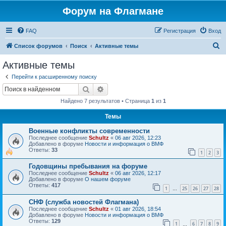
Форум на Флагмане
FAQ
Регистрация
Вход
П
Список форумов
Поиск
Активные темы
о
Активные темы
и
Перейти к расширенному поиску
с
Поиск
Расширенный поиск
к
Найдено 7 результатов • Страница
1
из
1
Темы
Военные конфликты современности
Последнее сообщение
Schultz
«
06 авг 2026, 12:23
Добавлено в форуме
Новости и информация о ВМФ
Ответы:
33
1
2
3
Годовщины пребывания на форуме
Последнее сообщение
Schultz
«
06 авг 2026, 12:17
Добавлено в форуме
О нашем форуме
Ответы:
417
1
25
26
27
28
…
СНФ (служба новостей Флагмана)
Последнее сообщение
Schultz
«
01 авг 2026, 18:54
Добавлено в форуме
Новости и информация о ВМФ
Ответы:
129
1
6
7
8
9
…