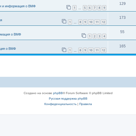
129
и и информация о ВМФ
1
5
6
7
8
9
…
173
ия
1
8
9
10
11
12
…
55
рмация о ВМФ
1
2
3
4
165
ция о ВМФ
1
8
9
10
11
12
…
Создано на основе
phpBB
® Forum Software © phpBB Limited
Русская поддержка phpBB
Конфиденциальность
|
Правила