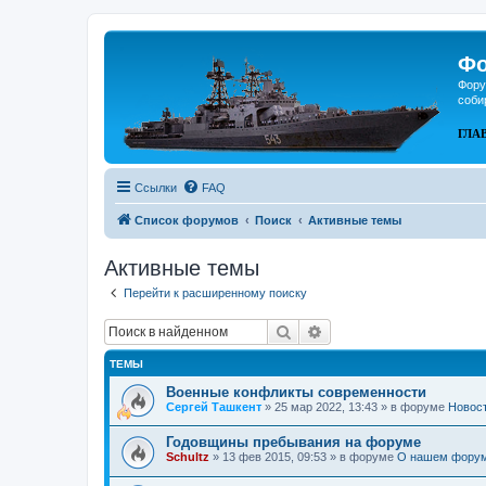
Фо
Фору
соби
ГЛА
Ссылки
FAQ
Список форумов
Поиск
Активные темы
Активные темы
Перейти к расширенному поиску
Поиск
Расширенный поиск
ТЕМЫ
Военные конфликты современности
Сергей Ташкент
»
25 мар 2022, 13:43
» в форуме
Новос
Годовщины пребывания на форуме
Schultz
»
13 фев 2015, 09:53
» в форуме
О нашем фору