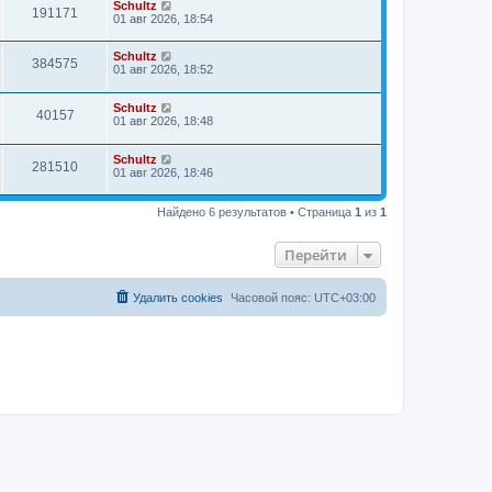
Schultz
191171
01 авг 2026, 18:54
Schultz
384575
01 авг 2026, 18:52
Schultz
40157
01 авг 2026, 18:48
Schultz
281510
01 авг 2026, 18:46
Найдено 6 результатов • Страница
1
из
1
Перейти
Удалить cookies
Часовой пояс:
UTC+03:00