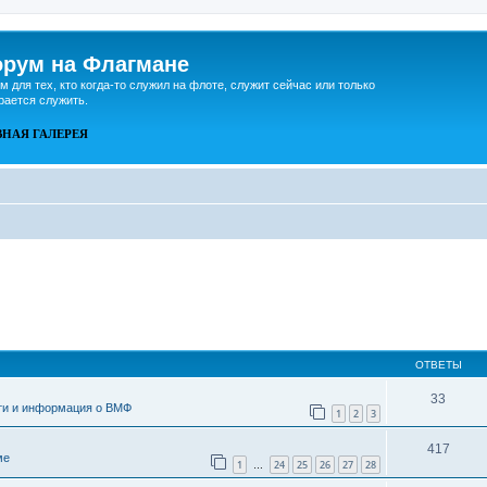
рум на Флагмане
м для тех, кто когда-то служил на флоте, служит сейчас или только
рается служить.
ВНАЯ
ГАЛЕРЕЯ
ОТВЕТЫ
33
ти и информация о ВМФ
1
2
3
417
ме
1
24
25
26
27
28
…