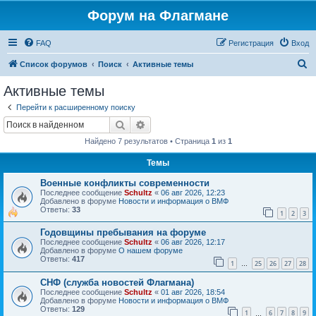
Форум на Флагмане
FAQ
Регистрация
Вход
П
Список форумов
Поиск
Активные темы
о
Активные темы
и
Перейти к расширенному поиску
с
Поиск
Расширенный поиск
к
Найдено 7 результатов • Страница
1
из
1
Темы
Военные конфликты современности
Последнее сообщение
Schultz
«
06 авг 2026, 12:23
Добавлено в форуме
Новости и информация о ВМФ
Ответы:
33
1
2
3
Годовщины пребывания на форуме
Последнее сообщение
Schultz
«
06 авг 2026, 12:17
Добавлено в форуме
О нашем форуме
Ответы:
417
1
25
26
27
28
…
СНФ (служба новостей Флагмана)
Последнее сообщение
Schultz
«
01 авг 2026, 18:54
Добавлено в форуме
Новости и информация о ВМФ
Ответы:
129
1
6
7
8
9
…