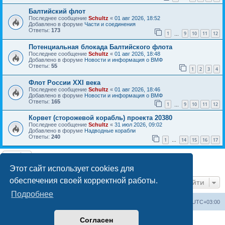
Балтийский флот
Последнее сообщение
Schultz
«
01 авг 2026, 18:52
Добавлено в форуме
Части и соединения
Ответы:
173
1
9
10
11
12
…
Потенциальная блокада Балтийского флота
Последнее сообщение
Schultz
«
01 авг 2026, 18:48
Добавлено в форуме
Новости и информация о ВМФ
Ответы:
55
1
2
3
4
Флот России ХХI века
Последнее сообщение
Schultz
«
01 авг 2026, 18:46
Добавлено в форуме
Новости и информация о ВМФ
Ответы:
165
1
9
10
11
12
…
Корвет (сторожевой корабль) проекта 20380
Последнее сообщение
Schultz
«
31 июл 2026, 09:02
Добавлено в форуме
Надводные корабли
Ответы:
240
1
14
15
16
17
…
Найдено 7 результатов • Страница
1
из
1
Этот сайт использует cookies для
обеспечения своей корректной работы.
Перейти
Подробнее
Список форумов
Удалить cookies
Часовой пояс:
UTC+03:00
Согласен
Создано на основе
phpBB
® Forum Software © phpBB Limited