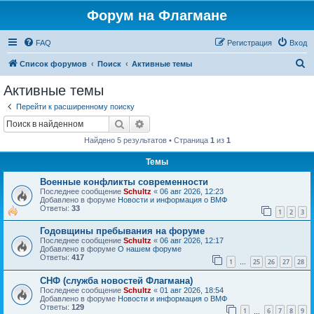
Форум на Флагмане
FAQ
Регистрация
Вход
П
Список форумов
Поиск
Активные темы
о
Активные темы
и
Перейти к расширенному поиску
с
Поиск
Расширенный поиск
к
Найдено 5 результатов • Страница
1
из
1
Темы
Военные конфликты современности
Последнее сообщение
Schultz
«
06 авг 2026, 12:23
Добавлено в форуме
Новости и информация о ВМФ
Ответы:
33
1
2
3
Годовщины пребывания на форуме
Последнее сообщение
Schultz
«
06 авг 2026, 12:17
Добавлено в форуме
О нашем форуме
Ответы:
417
1
25
26
27
28
…
СНФ (служба новостей Флагмана)
Последнее сообщение
Schultz
«
01 авг 2026, 18:54
Добавлено в форуме
Новости и информация о ВМФ
Ответы:
129
1
6
7
8
9
…