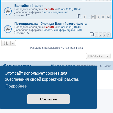
Балтийский флот
Последнее сообщение
Schultz
«
01 авг 2026, 18:52
Добавлено в форуме
Части и соединения
Ответы:
173
1
9
10
11
12
…
Потенциальная блокада Балтийского флота
Последнее сообщение
Schultz
«
01 авг 2026, 18:48
Добавлено в форуме
Новости и информация о ВМФ
Ответы:
55
1
2
3
4
Найдено 5 результатов • Страница
1
из
1
Перейти
Список форумов
Удалить cookies
Часовой пояс:
UTC+03:00
Этот сайт использует cookies для
Создано на основе
phpBB
® Forum Software © phpBB Limited
обеспечения своей корректной работы.
Русская поддержка phpBB
Конфиденциальность
|
Правила
Подробнее
Согласен