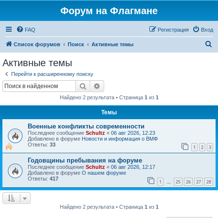
Форум на Флагмане
FAQ
Регистрация
Вход
П
Список форумов
Поиск
Активные темы
о
Активные темы
и
Перейти к расширенному поиску
с
Поиск
Расширенный поиск
к
Найдено 2 результата • Страница
1
из
1
Темы
Военные конфликты современности
Последнее сообщение
Schultz
«
06 авг 2026, 12:23
Добавлено в форуме
Новости и информация о ВМФ
Ответы:
33
1
2
3
Годовщины пребывания на форуме
Последнее сообщение
Schultz
«
06 авг 2026, 12:17
Добавлено в форуме
О нашем форуме
Ответы:
417
1
25
26
27
28
…
Найдено 2 результата • Страница
1
из
1